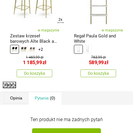
2x
w magazynie
w magazynie
Zestaw krzeseł
Regał Paula Gold and
barowych Alte Black and
White
Gold, 2 szt.
+2
1 469,99 zł
763,99 zł
1 185,99
zł
589,99
zł
Do koszyka
Do koszyka
Next
Opinia
Pytania
(0)
Ten produkt nie ma żadnych pytań