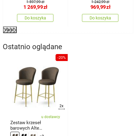
1 597,99 zł
1 242,99 zł
1 269,99
zł
969,99
zł
Do koszyka
Do koszyka
Next
Ostatnio oglądane
-20%
2x
u dostawcy
Zestaw krzeseł
barowych Alte
Anthracite and Gold, 2