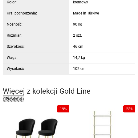
Kolor:
kremowy
Kraj pochodzenia:
Made in Türkiye
Nośność:
90 kg
Rozmiar:
2 szt.
Szerokość:
46 cm
Waga:
14,7 kg
Wysokość:
102 cm
Więcej z kolekcji
Gold Line
Previous
%
-19%
-23%