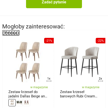
Zadać pytanie
Mogłoby zainteresować:
Previous
%
-21%
-22%
1x
2x
w magazynie
w magazynie
Zestaw krzeseł do
Zestaw krzeseł
jadalni Dallas Beige and
barowych Rubi Cream
Brown, 4 szt.
and Black, 2 szt.