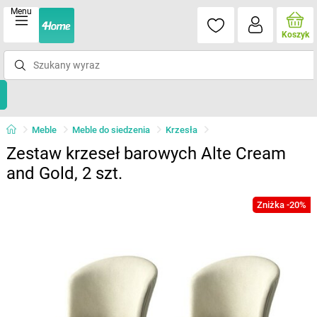
Menu
Koszyk
Meble
Meble do siedzenia
Krzesła
Zestaw krzeseł barowych Alte Cream
and Gold, 2 szt.
Zniżka -20%