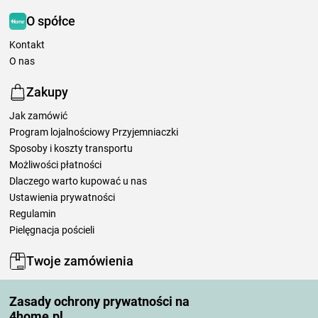
O spółce
Kontakt
O nas
Zakupy
Jak zamówić
Program lojalnościowy Przyjemniaczki
Sposoby i koszty transportu
Możliwości płatności
Dlaczego warto kupować u nas
Ustawienia prywatności
Regulamin
Pielęgnacja pościeli
Twoje zamówienia
Moje konto
Zasady ochrony prywatności na
Moje zamówienia
4home.pl
Reklamacje