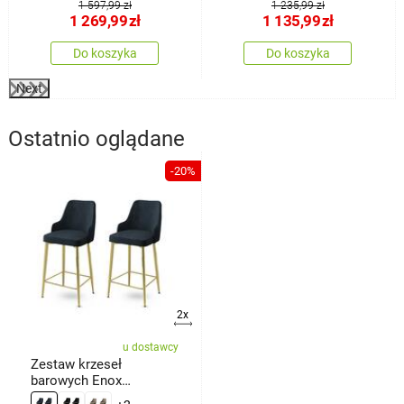
1 597,99 zł
1 235,99 zł
1 269,99
zł
1 135,99
zł
Do koszyka
Do koszyka
Next
Ostatnio oglądane
-20%
2x
u dostawcy
Zestaw krzeseł
barowych Enox
Anthracite and Gold, 2