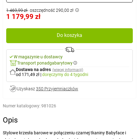
1 469,99 zł
oszczędność 290,00 zł
1 179,99 zł
Do koszyka
W magazynie u dostawcy
Transport ponadgabarytowy
Dostawa na adres
(więcej informacji)
od 171,49 zł
|
doręczymy
do 4 tygodni
Uzyskasz
350 Przyjemniaczków
Numer katalogowy:
981026
Opis
Stylowe krzesła barowe w połączeniu czarnej tkaniny Babyface i