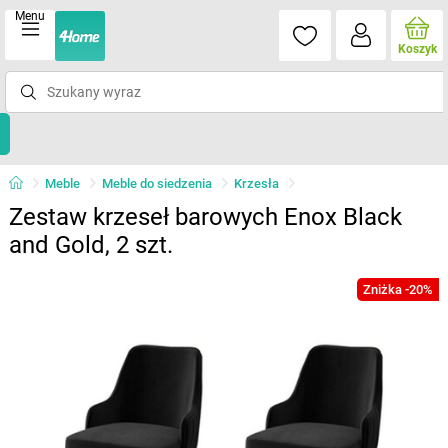
Menu
Koszyk
Meble
Meble do siedzenia
Krzesła
Zestaw krzeseł barowych Enox Black
and Gold, 2 szt.
Zniżka -20%