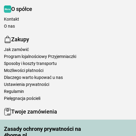
O spółce
Kontakt
O nas
Zakupy
Jak zamówić
Program lojalnościowy Przyjemniaczki
Sposoby i koszty transportu
Możliwości płatności
Dlaczego warto kupować u nas
Ustawienia prywatności
Regulamin
Pielęgnacja pościeli
Twoje zamówienia
Moje konto
Zasady ochrony prywatności na
Moje zamówienia
4home.pl
Reklamacje