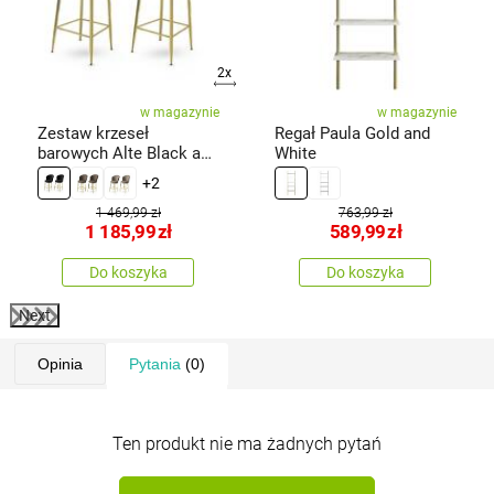
2x
w magazynie
w magazynie
Zestaw krzeseł
Regał Paula Gold and
barowych Alte Black and
White
Gold, 2 szt.
+2
1 469,99 zł
763,99 zł
1 185,99
zł
589,99
zł
Do koszyka
Do koszyka
Next
Opinia
Pytania
(0)
Ten produkt nie ma żadnych pytań