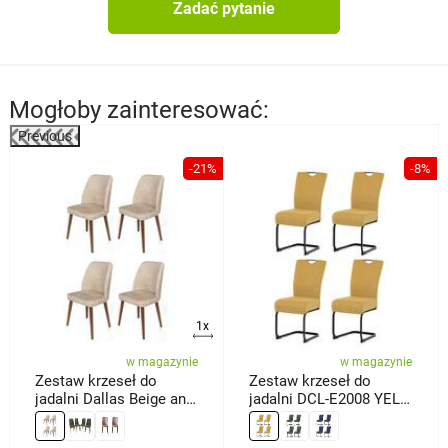
Zadać pytanie
Mogłoby zainteresować:
Previous
%
-21%
-8%
1x
w magazynie
w magazynie
Zestaw krzeseł do
Zestaw krzeseł do
jadalni Dallas Beige and
jadalni DCL-E2008 YEL2,
Brown, 4 szt.
4 szt.