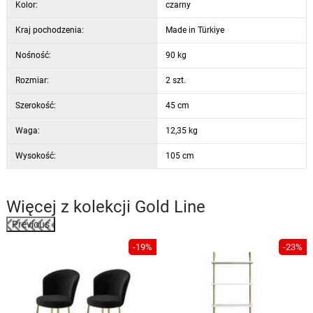
Kolor:
czarny
Kraj pochodzenia:
Made in Türkiye
Nośność:
90 kg
Rozmiar:
2 szt.
Szerokość:
45 cm
Waga:
12,35 kg
Wysokość:
105 cm
Więcej z kolekcji
Gold Line
Previous
%
-19%
-23%