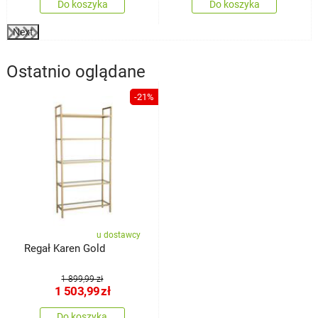
Do koszyka
Do koszyka
Next
Ostatnio oglądane
-21%
u dostawcy
Regał Karen Gold
1 899,99 zł
1 503,99
zł
Do koszyka