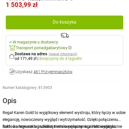
1 503,99 zł
Do koszyka
W magazynie u dostawcy
Transport ponadgabarytowy
Dostawa na adres
(więcej informacji)
od 171,49 zł
|
doręczymy
do 4 tygodni
Uzyskasz
461 Przyjemniaczków
Numer katalogowy:
813903
Opis
Regał Karen Gold to wyjątkowy element wystroju, który łączy w sobie
elegancję, nowoczesny wygląd i wytrzymałość. Dzięki połączeniu
hartowanego szkła i solidnej metalowej ramy regał ten wygląda
Szkło hartowane o grubości 4 mm w połączeniu z elektrostatycznie