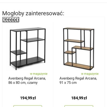
Mogłoby zainteresować:
Previous
%
w magazynie
w magazynie
Avenberg Regał Arcana,
Avenberg Regał Arcana,
86 x 80 cm, czarny
91 x 75 cm
194,99
zł
184,99
zł