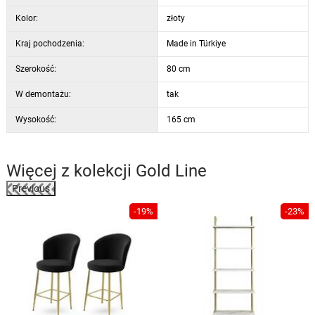
Kolor:
złoty
Kraj pochodzenia:
Made in Türkiye
Szerokość:
80 cm
W demontażu:
tak
Wysokość:
165 cm
Więcej z kolekcji
Gold Line
Previous
%
-19%
-23%