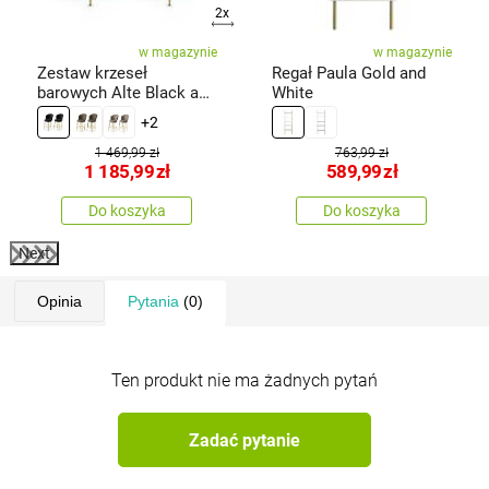
2x
w magazynie
w magazynie
Zestaw krzeseł
Regał Paula Gold and
barowych Alte Black and
White
Gold, 2 szt.
+2
1 469,99 zł
763,99 zł
1 185,99
zł
589,99
zł
Do koszyka
Do koszyka
Next
Opinia
Pytania
(0)
Ten produkt nie ma żadnych pytań
Zadać pytanie