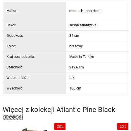
Marka:
Hanah Home
Dekor:
sosna atlantycka
Głębokość:
34 cm
Kolor:
brązowy
Kraj pochodzenia:
Made in Türkiye
Szerokość:
219,6 cm
W demontażu:
tak
Wysokość:
180 cm
Więcej z kolekcji
Atlantic Pine Black
Previous
%
-23%
-20%