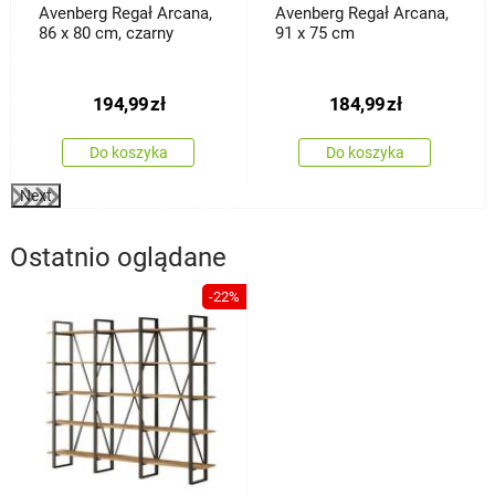
Avenberg Regał Arcana,
Avenberg Regał Arcana,
86 x 80 cm, czarny
91 x 75 cm
194,99
zł
184,99
zł
Do koszyka
Do koszyka
Next
Ostatnio oglądane
-22%