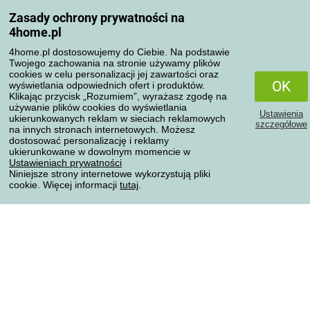
Moje konto
Zasady ochrony prywatności na
Moje zamówienia
4home.pl
Reklamacje
Odstąpienie od umowy
4home.pl dostosowujemy do Ciebie. Na podstawie
Twojego zachowania na stronie używamy plików
Zasady przetwarzania recenzji
cookies w celu personalizacji jej zawartości oraz
OK
wyświetlania odpowiednich ofert i produktów.
Klikając przycisk „Rozumiem”, wyrażasz zgodę na
Sposoby transportu
używanie plików cookies do wyświetlania
Ustawienia
ukierunkowanych reklam w sieciach reklamowych
szczegółowe
na innych stronach internetowych. Możesz
dostosować personalizację i reklamy
Metody płatności
ukierunkowane w dowolnym momencie w
Ustawieniach prywatności
Niniejsze strony internetowe wykorzystują pliki
cookie. Więcej informacji
tutaj
.
Niezawodny sklep
Ochrona danych osobowych