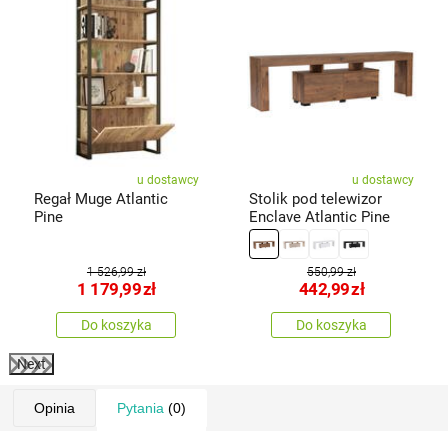
u dostawcy
u dostawcy
Regał Muge Atlantic
Stolik pod telewizor
Pine
Enclave Atlantic Pine
1 526,99 zł
550,99 zł
1 179,99
zł
442,99
zł
Do koszyka
Do koszyka
Next
Opinia
Pytania
(0)