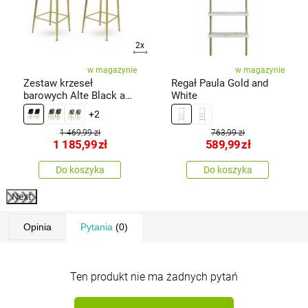
2x
w magazynie
w magazynie
Zestaw krzeseł
Regał Paula Gold and
barowych Alte Black and
White
Gold, 2 szt.
+2
1 469,99 zł
763,99 zł
1 185,99
zł
589,99
zł
Do koszyka
Do koszyka
Next
Opinia
Pytania
(0)
Ten produkt nie ma żadnych pytań