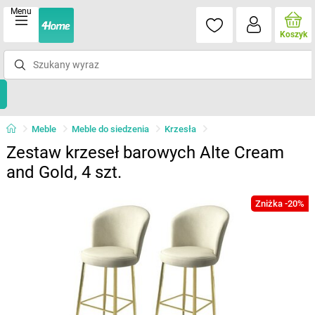
Menu
Koszyk
Meble
Meble do siedzenia
Krzesła
Zestaw krzeseł barowych Alte Cream
and Gold, 4 szt.
Zniżka -20%