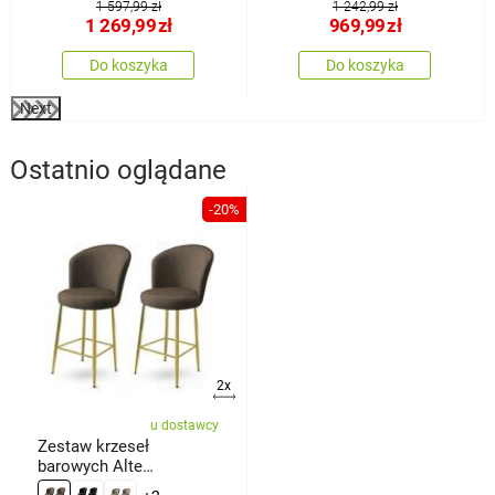
1 597,99 zł
1 242,99 zł
1 269,99
zł
969,99
zł
Do koszyka
Do koszyka
Next
Ostatnio oglądane
-20%
2x
u dostawcy
Zestaw krzeseł
barowych Alte
Anthracite and Gold, 2