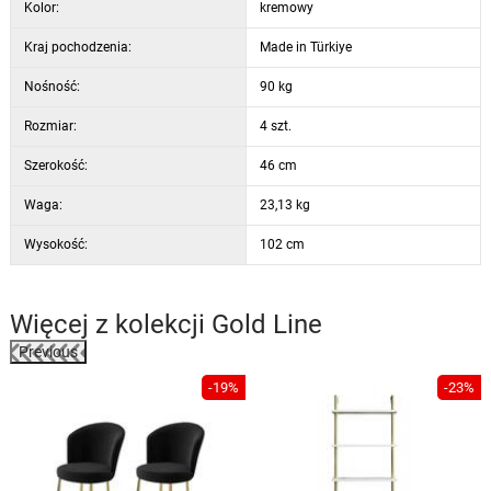
Kolor:
kremowy
Kraj pochodzenia:
Made in Türkiye
Nośność:
90 kg
Rozmiar:
4 szt.
Szerokość:
46 cm
Waga:
23,13 kg
Wysokość:
102 cm
Więcej z kolekcji
Gold Line
Previous
%
-19%
-23%