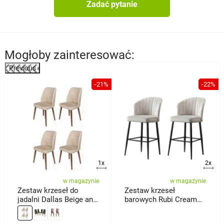
Zadać pytanie
Mogłoby zainteresować:
Previous
%
-21%
-22%
1x
2x
w magazynie
w magazynie
Zestaw krzeseł do
Zestaw krzeseł
jadalni Dallas Beige and
barowych Rubi Cream
Brown, 4 szt.
and Black, 2 szt.