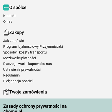
O spółce
Kontakt
O nas
Zakupy
Jak zamówić
Program lojalnościowy Przyjemniaczki
Sposoby i koszty transportu
Możliwości płatności
Dlaczego warto kupować u nas
Ustawienia prywatności
Regulamin
Pielęgnacja pościeli
Twoje zamówienia
Moje konto
Zasady ochrony prywatności na
Moje zamówienia
4home.pl
Reklamacje