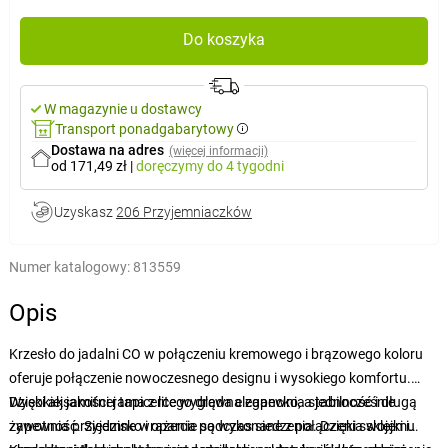
Do koszyka
W magazynie u dostawcy
Transport ponadgabarytowy
Dostawa na adres
(więcej informacji)
od 171,49 zł
|
doręczymy
do 4 tygodni
Uzyskasz
206 Przyjemniaczków
Numer katalogowy:
813559
Opis
Krzesło do jadalni CO w połączeniu kremowego i brązowego koloru
oferuje połączenie nowoczesnego designu i wysokiego komfortu.
Dzięki aksamitnej tapicerce wygląda elegancko, a jednocześnie
Wysokiej jakości rama z litego drewna zapewnia stabilność i długą
zapewnia przyjemne wrażenia podczas siedzenia. Dzięki swojemu
żywotność. Siedzisko i oparcie są wykonane z połączenia sklejki i