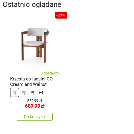
Ostatnio oglądane
-20%
u dostawcy
Krzesła do jadalni CO
Cream and Walnut
+4
859,99 zł
689,99
zł
Do koszyka