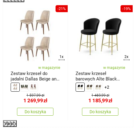
%
-21%
-19%
1x
2x
w magazynie
w magazynie
Zestaw krzeseł do
Zestaw krzeseł
jadalni Dallas Beige and
barowych Alte Black
Brown, 4 szt.
and Gold, 2 szt.
+2
1 597,99 zł
1 469,99 zł
1 269,99
zł
1 185,99
zł
Do koszyka
Do koszyka
Next