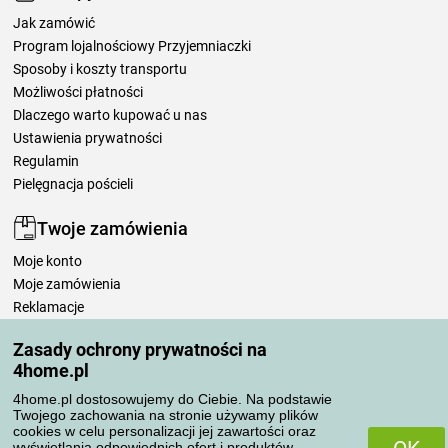
Jak zamówić
Program lojalnościowy Przyjemniaczki
Sposoby i koszty transportu
Możliwości płatności
Dlaczego warto kupować u nas
Ustawienia prywatności
Regulamin
Pielęgnacja pościeli
Twoje zamówienia
Moje konto
Moje zamówienia
Reklamacje
Odstąpienie od umowy
Zasady ochrony prywatności na
Zasady przetwarzania recenzji
4home.pl
4home.pl dostosowujemy do Ciebie. Na podstawie
Sposoby transportu
Twojego zachowania na stronie używamy plików
cookies w celu personalizacji jej zawartości oraz
wyświetlania odpowiednich ofert i produktów.