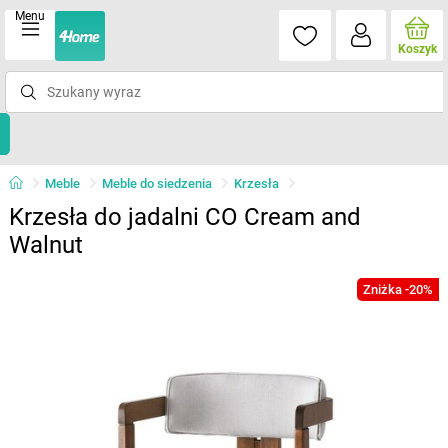
Menu
Koszyk
Meble
Meble do siedzenia
Krzesła
Krzesła do jadalni CO Cream and
Walnut
Zniżka -20%