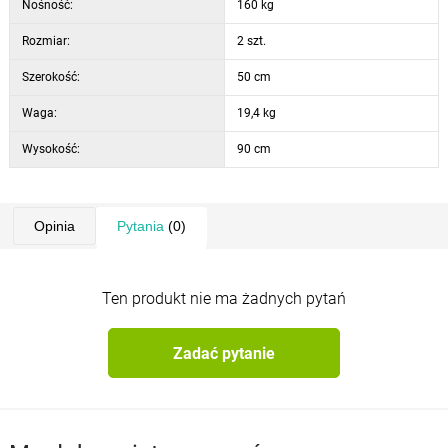
Nośność:
160 kg
Rozmiar:
2 szt.
Szerokość:
50 cm
Waga:
19,4 kg
Wysokość:
90 cm
Opinia
Pytania
(0)
Ten produkt nie ma żadnych pytań
Zadać pytanie