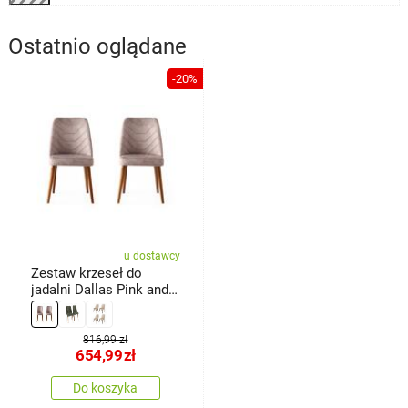
Ostatnio oglądane
-20%
u dostawcy
Zestaw krzeseł do
jadalni Dallas Pink and
Brown, 2 szt.
816,99 zł
654,99
zł
Do koszyka