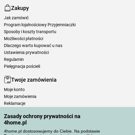
Zakupy
Jak zamówić
Program lojalnościowy Przyjemniaczki
Sposoby i koszty transportu
Możliwości płatności
Dlaczego warto kupować u nas
Ustawienia prywatności
Regulamin
Pielęgnacja pościeli
Twoje zamówienia
Moje konto
Moje zamówienia
Reklamacje
Odstąpienie od umowy
Zasady ochrony prywatności na
Zasady przetwarzania recenzji
4home.pl
4home.pl dostosowujemy do Ciebie. Na podstawie
Sposoby transportu