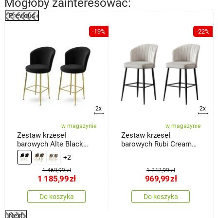
Mogłoby zainteresować:
Previous
%
-19%
-22%
2x
2x
w magazynie
w magazynie
Zestaw krzeseł
Zestaw krzeseł
barowych Alte Black
barowych Rubi Cream
and Gold, 2 szt.
and Black, 2 szt.
+2
1 469,99 zł
1 242,99 zł
1 185,99
zł
969,99
zł
Do koszyka
Do koszyka
Next