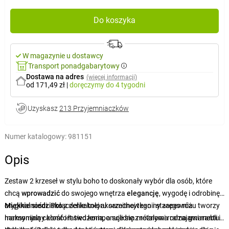
Do koszyka
W magazynie u dostawcy
Transport ponadgabarytowy
Dostawa na adres
(więcej informacji)
od 171,49 zł
|
doręczymy
do 4 tygodni
Uzyskasz
213 Przyjemniaczków
Numer katalogowy:
981151
Opis
Zestaw 2 krzeseł w stylu boho to doskonały wybór dla osób, które
chcą
wprowadzić
do swojego wnętrza
elegancję
, wygodę i odrobinę
oryginalności. Połączenie koloru orzechowego i starego różu tworzy
Miękkie siedzisko
z
delikatnej aksamitnej tkaniny zapewnia
harmonijną całość i łatwo komponuje się z różnymi rodzajami mebli i
maksymalny komfort siedzenia, a solidna metalowa rama gwarantuje