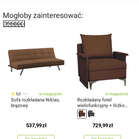
Mogłoby zainteresować:
Previous
%
5,0
w magazynie
w magazynie
1x
Sofa rozkładana Niklas,
Rozkładany fotel
brązowy
wielofunkcyjny + łóżko
Baron, brązowy
537,99
zł
729,99
zł
Do koszyka
Do koszyka