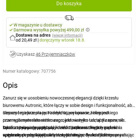
Do koszyka
W magazynie u dostawcy
Darmowa wysyłka powyżej 499,00 zł
Dostawa na adres
(więcej informacji)
od 20,49 zł
|
doręczymy
wtorek 18.8.
Uzyskasz
46 Przyjemniaczków
Numer katalogowy:
707756
Opis
Zanurz się w uosobieniu nowoczesnej elegancji dzięki krzesłu
biurowemu Autronic, które łączy w sobie design i funkcjonalność, aby
ulepszyć miejsce pracy. Krzesło to, wykonane z eleganckiego
Sercem tego krzesła jest oddychające oparcie, które jest
czarnego materiału siatkowego, jest nie tylko ucztą dla oczu, ale
przemyślanym elementem zaprojektowanym tak, aby zapewnić
także zapewnia wyjątkowy komfort podczas długich godzin
komfort i wygodę przez cały dzień. Siatkowa tkanina zapewnia
Oprócz stylowego wyglądu, krzesło zapewnia wytrzymałość i
spędzanych przy biurku lub stole jadalnym. Brak tapicerowanych
optymalną cyrkulację powietrza, eliminując dyskomfort i poprawiając
wsparcie, co czyni je idealnym wyborem zarówno dla firm