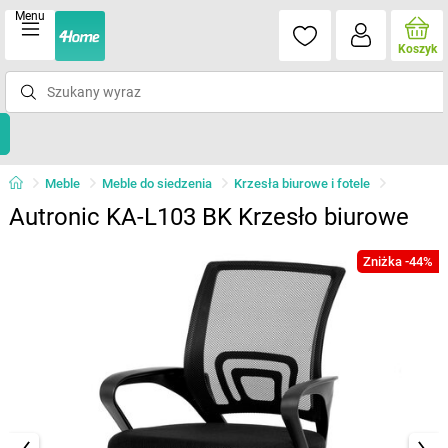
Menu
Koszyk
Meble
Meble do siedzenia
Krzesła biurowe i fotele
Autronic KA-L103 BK Krzesło biurowe
Zniżka -44%