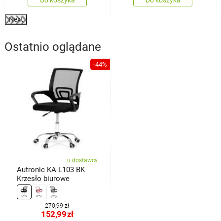
Next
Ostatnio oglądane
-44%
u dostawcy
Autronic KA-L103 BK
Krzesło biurowe
270,99 zł
152,99
zł