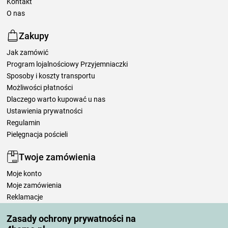
Kontakt
O nas
Zakupy
Jak zamówić
Program lojalnościowy Przyjemniaczki
Sposoby i koszty transportu
Możliwości płatności
Dlaczego warto kupować u nas
Ustawienia prywatności
Regulamin
Pielęgnacja pościeli
Twoje zamówienia
Moje konto
Moje zamówienia
Reklamacje
Odstąpienie od umowy
Zasady ochrony prywatności na
Zasady przetwarzania recenzji