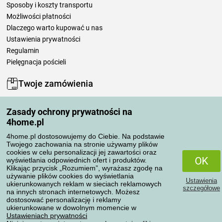
Sposoby i koszty transportu
Możliwości płatności
Dlaczego warto kupować u nas
Ustawienia prywatności
Regulamin
Pielęgnacja pościeli
Twoje zamówienia
Moje konto
Zasady ochrony prywatności na
Moje zamówienia
4home.pl
Reklamacje
Odstąpienie od umowy
4home.pl dostosowujemy do Ciebie. Na podstawie
Twojego zachowania na stronie używamy plików
Zasady przetwarzania recenzji
cookies w celu personalizacji jej zawartości oraz
OK
wyświetlania odpowiednich ofert i produktów.
Klikając przycisk „Rozumiem”, wyrażasz zgodę na
Sposoby transportu
używanie plików cookies do wyświetlania
Ustawienia
ukierunkowanych reklam w sieciach reklamowych
szczegółowe
na innych stronach internetowych. Możesz
dostosować personalizację i reklamy
Metody płatności
ukierunkowane w dowolnym momencie w
Ustawieniach prywatności