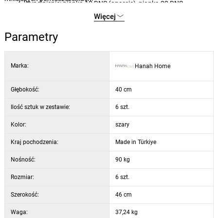
Wypełnienie: pianka 18 DNS (oparcie), pianka 22 DNS
(siedzisko)
Więcej
Wysokość siedziska: 70 cm
Parametry
Wysokość oparcia: 37 cm
Kolor: szary / złoty
Marka:
Hanah Home
Głębokość:
40 cm
Ilość sztuk w zestawie:
6 szt.
Kolor:
szary
Kraj pochodzenia:
Made in Türkiye
Nośność:
90 kg
Rozmiar:
6 szt.
Szerokość:
46 cm
Waga:
37,24 kg