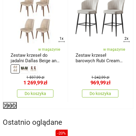
1x
2x
w magazynie
w magazynie
Zestaw krzeseł do
Zestaw krzeseł
jadalni Dallas Beige and
barowych Rubi Cream
Brown, 4 szt.
and Black, 2 szt.
1 597,99 zł
1 242,99 zł
1 269,99
zł
969,99
zł
Do koszyka
Do koszyka
Next
Ostatnio oglądane
-20%