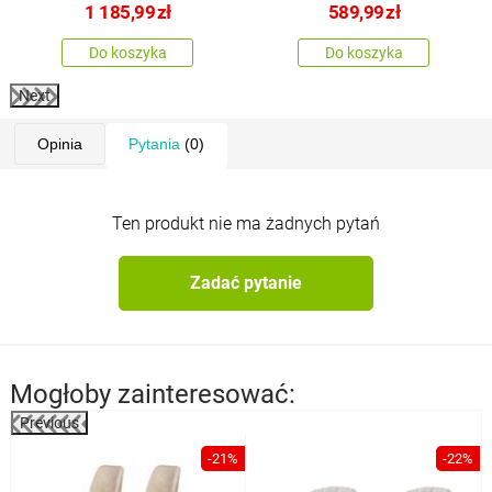
1 185,99
zł
589,99
zł
Do koszyka
Do koszyka
Next
Opinia
Pytania
(0)
Ten produkt nie ma żadnych pytań
Zadać pytanie
Mogłoby zainteresować:
Previous
%
-21%
-22%