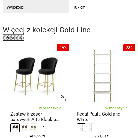
Wysokość:
107 cm
Więcej z kolekcji
Gold Line
Previous
%
-19%
-23%
2x
w magazynie
w magazynie
Zestaw krzeseł
Regał Paula Gold and
barowych Alte Black and
White
Gold, 2 szt.
+2
1 469,99 zł
763,99 zł