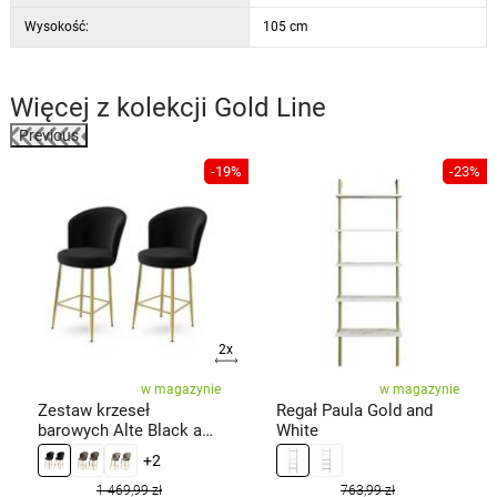
Wysokość:
105 cm
Więcej z kolekcji
Gold Line
Previous
%
-19%
-23%
2x
w magazynie
w magazynie
Zestaw krzeseł
Regał Paula Gold and
barowych Alte Black and
White
Gold, 2 szt.
+2
1 469,99 zł
763,99 zł