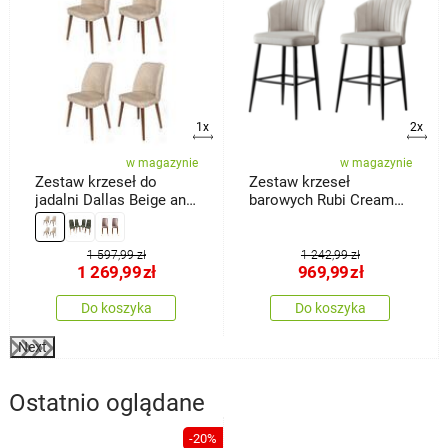
1x
2x
w magazynie
w magazynie
Zestaw krzeseł do
Zestaw krzeseł
jadalni Dallas Beige and
barowych Rubi Cream
Brown, 4 szt.
and Black, 2 szt.
1 597,99 zł
1 242,99 zł
1 269,99
zł
969,99
zł
Do koszyka
Do koszyka
Next
Ostatnio oglądane
-20%