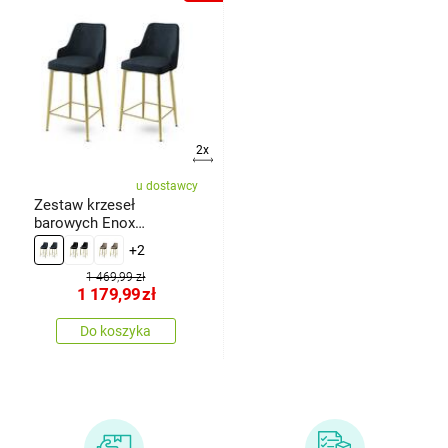
2x
u dostawcy
Zestaw krzeseł
barowych Enox
Anthracite and Gold, 2
+2
szt.
1 469,99 zł
1 179,99
zł
Do koszyka