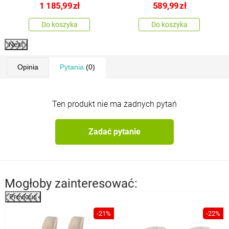
1 185,99
zł
589,99
zł
Do koszyka
Do koszyka
Next
Opinia
Pytania
(0)
Ten produkt nie ma żadnych pytań
Zadać pytanie
Mogłoby zainteresować:
Previous
%
-21%
-22%