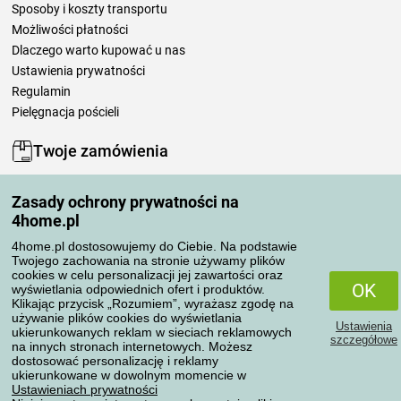
Sposoby i koszty transportu
Możliwości płatności
Dlaczego warto kupować u nas
Ustawienia prywatności
Regulamin
Pielęgnacja pościeli
Twoje zamówienia
Moje konto
Zasady ochrony prywatności na
Moje zamówienia
4home.pl
Reklamacje
Odstąpienie od umowy
4home.pl dostosowujemy do Ciebie. Na podstawie
Twojego zachowania na stronie używamy plików
Zasady przetwarzania recenzji
cookies w celu personalizacji jej zawartości oraz
OK
wyświetlania odpowiednich ofert i produktów.
Klikając przycisk „Rozumiem”, wyrażasz zgodę na
Sposoby transportu
używanie plików cookies do wyświetlania
Ustawienia
ukierunkowanych reklam w sieciach reklamowych
szczegółowe
na innych stronach internetowych. Możesz
dostosować personalizację i reklamy
Metody płatności
ukierunkowane w dowolnym momencie w
Ustawieniach prywatności