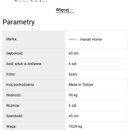
Tkanina: Babyface
Wypełnienie: pianka 18 DNS (oparcie), pianka 22 DNS
Więcej
(siedzisko)
Parametry
Kolor: szary i złoty
Marka:
Hanah Home
Głębokość:
43 cm
Ilość sztuk w zestawie:
6 szt.
Kolor:
szary
Kraj pochodzenia:
Made in Türkiye
Nośność:
90 kg
Rozmiar:
6 szt.
Szerokość:
45 cm
Waga:
74,09 kg