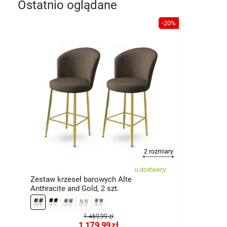
Ostatnio oglądane
-20%
2 rozmiary
u dostawcy
Zestaw krzeseł barowych Alte
Anthracite and Gold, 2 szt.
1 469,99 zł
1 179,99
zł