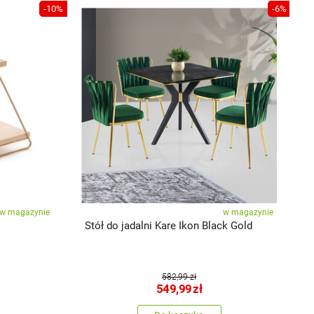
-10%
-6%
w magazynie
w magazynie
Stół do jadalni Kare Ikon Black Gold
Z
C
582,99 zł
549,99
zł