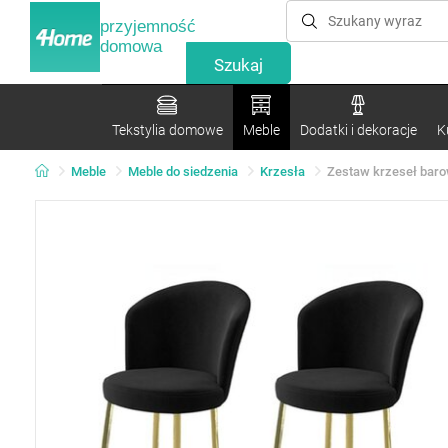
przyjemność
domowa
Tekstylia domowe
Meble
Dodatki i dekoracje
K
Meble
Meble do siedzenia
Krzesła
Zestaw krzeseł barow