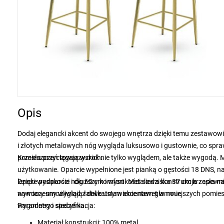
Opis
Dodaj elegancki akcent do swojego wnętrza dzięki temu zestawow
i złotych metalowych nóg wygląda luksusowo i gustownie, co spraw
pomieszczeń towarzyskich.
Krzesła przyciągają wzrok nie tylko wyglądem, ale także wygodą. 
użytkowanie. Oparcie wypełnione jest pianką o gęstości 18 DNS, 
lepsze podparcie i dłuższy komfort. Metalowa konstrukcja zapewni
Dzięki wysokości nóg 65 cm i wysokości siedziska 37 cm krzesła
nowoczesny wygląd z delikatnym akcentem glamour.
wymiary umożliwiają łatwe ustawienie nawet w mniejszych pomiesz
wygodnego siedzenia.
Parametry i specyfikacja:
Materiał konstrukcji: 100% metal