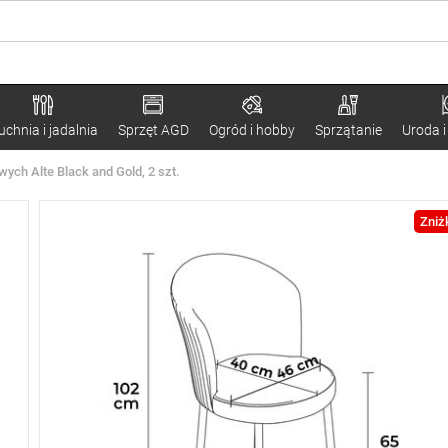
uchnia i jadalnia
Sprzęt AGD
Ogród i hobby
Sprzątanie
Uroda i
ych Alte Black and Gold, 2 szt.
Zniż