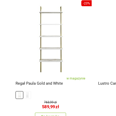
-20%
-23%
miary
cy
w magazynie
d
Regał Paula Gold and White
Lustro Ca
763,99 zł
589,99
zł