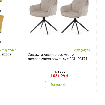
w magazynie
w magazynie
L-E2008
Zestaw krzeseł obiadowych z
Z
mechanizmem powrotnymDCH-P3174
a
LAN2, 2 szt.
1 138,99 zł
1 031,99
zł
Do koszyka