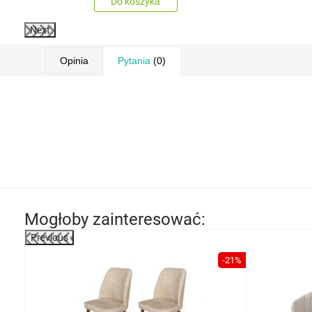
Do koszyka
Next
Opinia
Pytania
(0)
Mogłoby zainteresować:
Previous
-24%
-21%