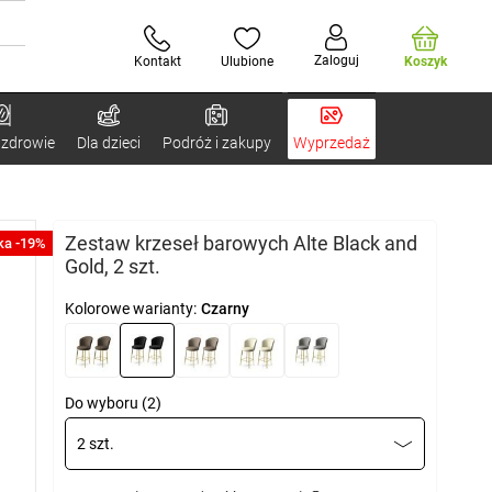
Zaloguj
Kontakt
Ulubione
Koszyk
 zdrowie
Dla dzieci
Podróż i zakupy
Wyprzedaż
Zestaw krzeseł barowych Alte Black and
ka -19%
Gold, 2 szt.
Kolorowe warianty:
Czarny
Do wyboru (2)
2 szt.