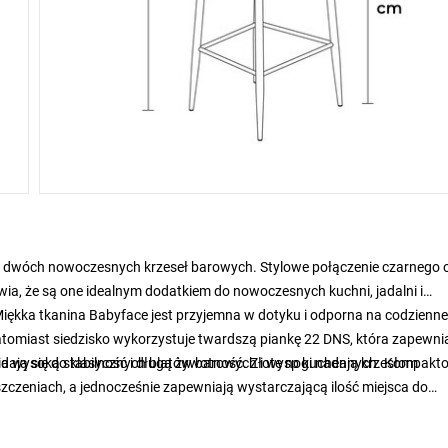
i dwóch nowoczesnych krzeseł barowych. Stylowe połączenie czarnego o
ia, że są one idealnym dodatkiem do nowoczesnych kuchni, jadalni i
Miękka tkanina Babyface jest przyjemna w dotyku i odporna na codzienne
natomiast siedzisko wykorzystuje twardszą piankę 22 DNS, która zapewni
a wysoką stabilność i długą żywotność. Złote nogi nadają krzesłom
 nadają się do klasycznych blatów barowych i wysp kuchennych. Kompakt
czeniach, a jednocześnie zapewniają wystarczającą ilość miejsca do