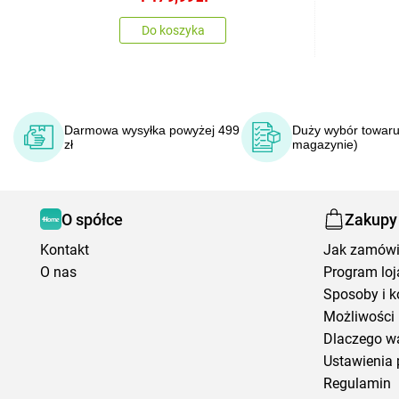
Do koszyka
Darmowa wysyłka powyżej 499
Duży wybór towaru
zł
magazynie)
O spółce
Zakupy
Kontakt
Jak zamów
O nas
Program loj
Sposoby i k
Możliwości 
Dlaczego w
Ustawienia 
Regulamin