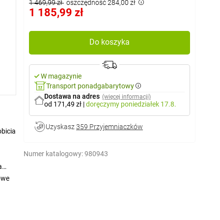
1 469,99 zł
oszczędność 284,00 zł
1 185,99 zł
Do koszyka
W magazynie
Transport ponadgabarytowy
Dostawa na adres
(więcej informacji)
od 171,49 zł
|
doręczymy
poniedziałek 17.8.
Uzyskasz
359 Przyjemniaczków
bicia
Numer katalogowy:
980943
a
owe