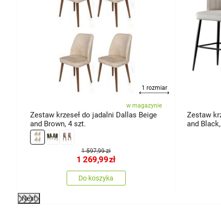
1 rozmiar
ie
w magazynie
Zestaw krzeseł do jadalni Dallas Beige
Zestaw kr
and Brown, 4 szt.
and Black,
1 597,99 zł
1 269,99
zł
Do koszyka
Next