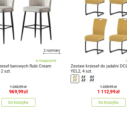
2 rozmiary
w magazynie
zeseł barowych Rubi Cream
Zestaw krzeseł do jadalni DC
 2 szt.
YEL2, 4 szt.
1 242,99 zł
1 235,99 zł
969,99
zł
1 112,99
zł
Do koszyka
Do koszyka