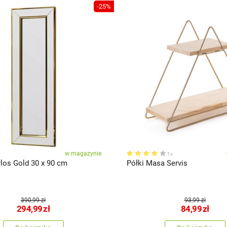
-25%
w magazynie
1x
rlos Gold 30 x 90 cm
Półki Masa Servis
390,99 zł
93,99 zł
294,99
zł
84,99
zł