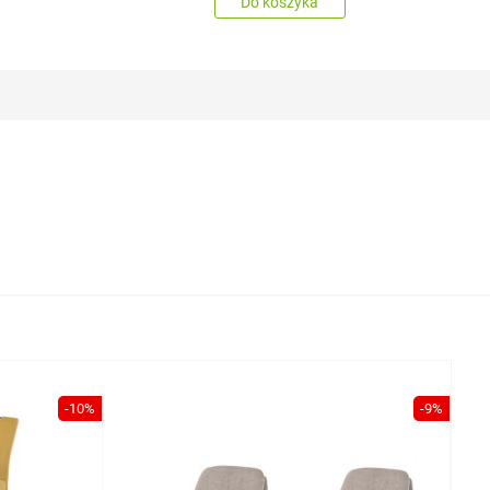
Do koszyka
-10%
-9%