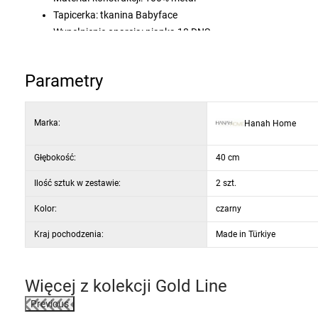
Tapicerka: tkanina Babyface
Wypełnienie oparcia: pianka 18 DNS
Wypełnienie siedziska: pianka 22 DNS
Wysokość siedziska: 37 cm
Parametry
Wysokość nóg: 65 cm
Kolor: czarny / złoty
Marka:
Hanah Home
Głębokość:
40 cm
Ilość sztuk w zestawie:
2 szt.
Kolor:
czarny
Kraj pochodzenia:
Made in Türkiye
Więcej z kolekcji
Gold Line
Previous