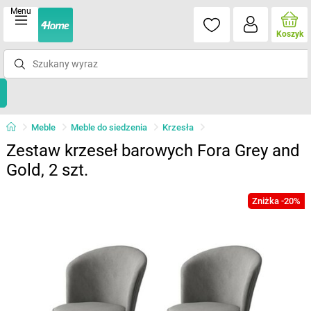
Menu
Koszyk
Meble
Meble do siedzenia
Krzesła
Zestaw krzeseł barowych Fora Grey and
Gold, 2 szt.
Zniżka -20%