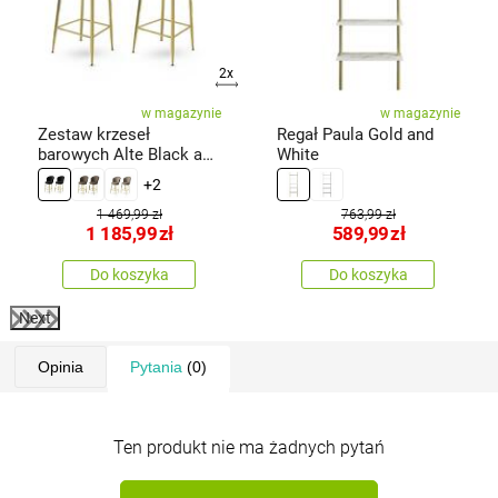
2x
w magazynie
w magazynie
Zestaw krzeseł
Regał Paula Gold and
barowych Alte Black and
White
Gold, 2 szt.
+2
1 469,99 zł
763,99 zł
1 185,99
zł
589,99
zł
Do koszyka
Do koszyka
Next
Opinia
Pytania
(0)
Ten produkt nie ma żadnych pytań