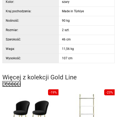
Kolor:
szary
Kraj pochodzenia:
Made in Türkiye
Nośność:
90 kg
Rozmiar:
2 szt.
Szerokość:
46 cm
Waga:
11,56 kg
Wysokość:
107 cm
Więcej z kolekcji
Gold Line
Previous
%
-19%
-23%