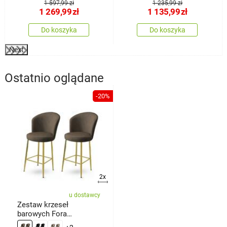
1 597,99 zł
1 235,99 zł
1 269,99
zł
1 135,99
zł
Do koszyka
Do koszyka
Next
Ostatnio oglądane
-20%
2x
u dostawcy
Zestaw krzeseł
barowych Fora
Anthracite and Gold, 2