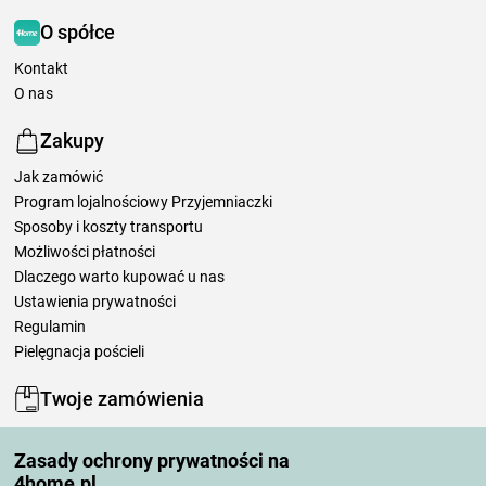
O spółce
Kontakt
O nas
Zakupy
Jak zamówić
Program lojalnościowy Przyjemniaczki
Sposoby i koszty transportu
Możliwości płatności
Dlaczego warto kupować u nas
Ustawienia prywatności
Regulamin
Pielęgnacja pościeli
Twoje zamówienia
Moje konto
Zasady ochrony prywatności na
Moje zamówienia
4home.pl
Reklamacje