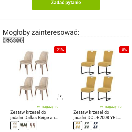
Zadać pytanie
Mogłoby zainteresować:
Previous
-21%
-8%
a
1x
w magazynie
w magazynie
Zestaw krzeseł do
Zestaw krzeseł do
jadalni Dallas Beige and
jadalni DCL-E2008 YEL2,
Brown, 4 szt.
4 szt.