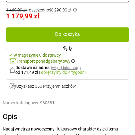
1 469,99 zł
oszczędność 290,00 zł
1 179,99 zł
Do koszyka
W magazynie u dostawcy
Transport ponadgabarytowy
Dostawa na adres
(więcej informacji)
od 171,49 zł
|
doręczymy
do 4 tygodni
Uzyskasz
350 Przyjemniaczków
Numer katalogowy:
980881
Opis
Nadaj wnętrzu nowoczesny i luksusowy charakter dzięki temu