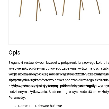
Opis
Elegancki zestaw dwóch krzeseł w połączeniu brązowego koloru 
wysokiej jakości drewna bukowego zapewnia wytrzymałość i stabilno
wygląda elegancko. Ciepły odcień brązu w połączeniu ze złotymi 
Siedzisko z pianką o grubości 3 cm i gęstości 22 DNS zapewnia
op
klasycznych wnętrz.
będziesz czuć się komfortowo nawet podczas dłuższego siedzenia
użytkowania przy stole jadalnym i podczas innych okazji.
Każdy egzemplarz jest wykonany z
dbałością o szczegóły
i wytrzy
codziennym użytkowaniu. Stabilne nogi o wysokości 43 cm w złot
Parametry:
Rama: 100% drewno bukowe