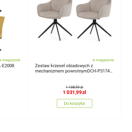
w magazynie
w magazynie
L-E2008
Zestaw krzeseł obiadowych z
Z
mechanizmem powrotnymDCH-P3174
a
LAN2, 2 szt.
1 138,99 zł
1 031,99
zł
Do koszyka