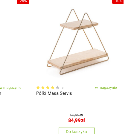
-25%
-10%
w magazynie
w magazynie
1x
m
Półki Masa Servis
S
93,99 zł
84,99
zł
Do koszyka