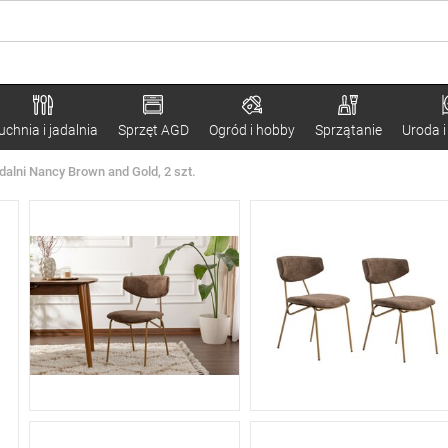
uchnia i jadalnia
Sprzęt AGD
Ogród i hobby
Sprzątanie
Uroda i
dalni Nancy Brown and Gold, 2 szt.