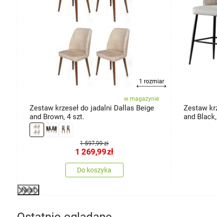
1 rozmiar
ie
w magazynie
Zestaw krzeseł do jadalni Dallas Beige
Zestaw kr
and Brown, 4 szt.
and Black,
1 597,99 zł
1 269,99
zł
Do koszyka
Next