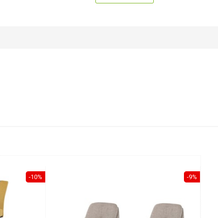
-10%
-9%