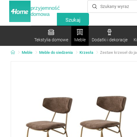
przyjemność
domowa
Tekstylia domowe
Meble
Dodatki i dekoracje
K
Meble
Meble do siedzenia
Krzesła
Zestaw krzeseł do ja