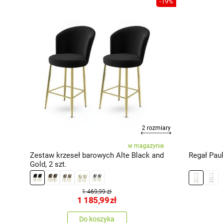
-20%
-19%
miary
2 rozmiary
cy
w magazynie
nd
Zestaw krzeseł barowych Alte Black and
Regał Pau
Gold, 2 szt.
1 469,99 zł
1 185,99
zł
Do koszyka