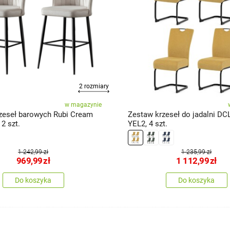
2 rozmiary
w magazynie
zeseł barowych Rubi Cream
Zestaw krzeseł do jadalni DC
 2 szt.
YEL2, 4 szt.
1 242,99 zł
1 235,99 zł
969,99
zł
1 112,99
zł
Do koszyka
Do koszyka