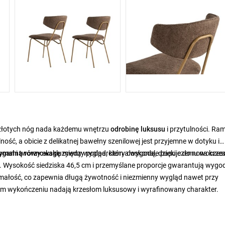
i złotych nóg nada każdemu wnętrzu
odrobinę luksusu
i
przytulności. Ra
ść, a obicie z delikatnej bawełny szenilowej jest przyjemne w dotyku i
nogami tworzy ekskluzywny wygląd, który doskonale pasuje do nowoczes
tymalną równowagę
między podparciem a wygodą, dzięki czemu na krze
. Wysokość siedziska 46,5 cm i przemyślane proporcje gwarantują wygo
małość, co zapewnia długą żywotność i niezmienny wygląd nawet przy
ym wykończeniu nadają krzesłom luksusowy i wyrafinowany charakter.