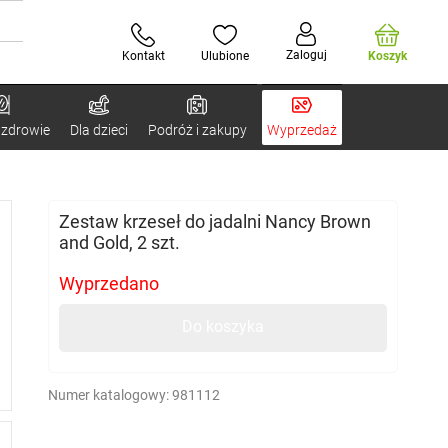
Zaloguj
Kontakt
Ulubione
Koszyk
 zdrowie
Dla dzieci
Podróż i zakupy
Wyprzedaż
Zestaw krzeseł do jadalni Nancy Brown
and Gold, 2 szt.
Wyprzedano
Do koszyka
Numer katalogowy:
981112