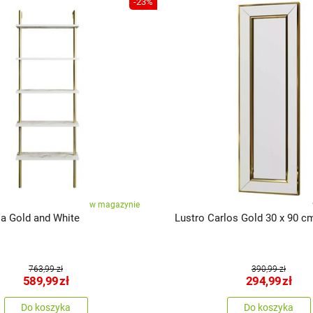
-23%
w magazynie
la Gold and White
Lustro Carlos Gold 30 x 90 c
763,99 zł
390,99 zł
589,99
zł
294,99
zł
Do koszyka
Do koszyka