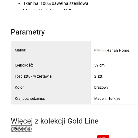
Tkanina: 100% bawełna szenilowa
Wysokość siedziska: 46,5 cm
Wysokość nóg: 43 cm
Siedzisko: pianka 3 cm / 22 DNS
Parametry
Kolor: brązowy i złote nogi
Marka:
Hanah Home
Głębokość:
59 cm
Ilość sztuk w zestawie:
2 szt.
Kolor:
brązowy
Kraj pochodzenia:
Made in Türkiye
Więcej z kolekcji
Gold Line
Previous