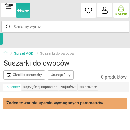
Menu
Koszyk
Sprzęt AGD
Suszarki do owoców
Suszarki do owoców
Określić parametry
Usunąć filtry
0 produktów
Polecamy
Najczęściej kupowane
Najtańsze
Najdroższe
Żaden towar nie spełnia wymaganych parametrów.