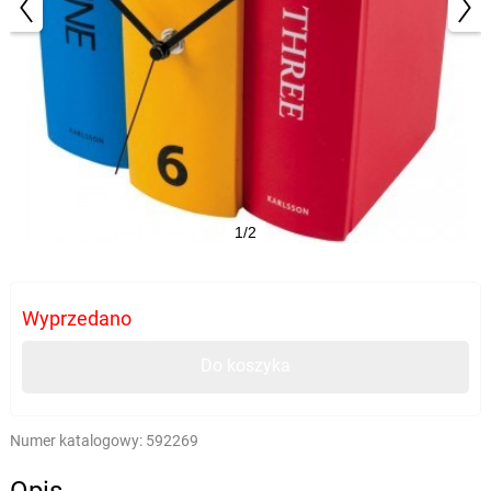
1/2
Wyprzedano
Do koszyka
Numer katalogowy:
592269