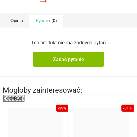
Opinia
Pytania
(0)
Ten produkt nie ma żadnych pytań
Zadać pytanie
Mogłoby zainteresować:
Previous
%
-39%
-31%