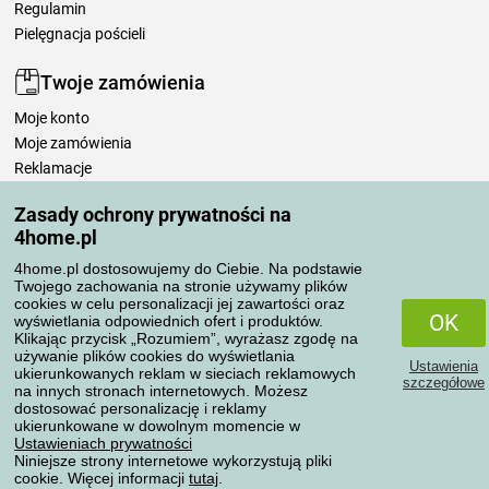
Regulamin
Pielęgnacja pościeli
Twoje zamówienia
Moje konto
Moje zamówienia
Reklamacje
Odstąpienie od umowy
Zasady ochrony prywatności na
Zasady przetwarzania recenzji
4home.pl
4home.pl dostosowujemy do Ciebie. Na podstawie
Sposoby transportu
Twojego zachowania na stronie używamy plików
cookies w celu personalizacji jej zawartości oraz
OK
wyświetlania odpowiednich ofert i produktów.
Klikając przycisk „Rozumiem”, wyrażasz zgodę na
Metody płatności
używanie plików cookies do wyświetlania
Ustawienia
ukierunkowanych reklam w sieciach reklamowych
szczegółowe
na innych stronach internetowych. Możesz
dostosować personalizację i reklamy
ukierunkowane w dowolnym momencie w
Niezawodny sklep
Ustawieniach prywatności
Niniejsze strony internetowe wykorzystują pliki
cookie. Więcej informacji
tutaj
.