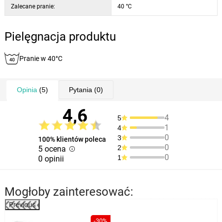
Zalecane pranie:
40 °C
Pielęgnacja produktu
Pranie w 40°C
Opinia
(5)
Pytania
(0)
4,6
4
5
1
4
0
3
100% klientów poleca
0
2
5 ocena
0
1
0 opinii
Mogłoby zainteresować:
Previous
%
-30%