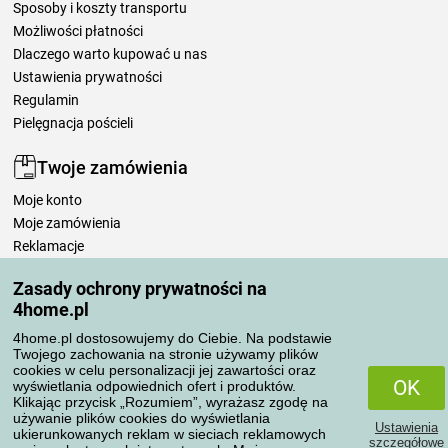
Sposoby i koszty transportu
Możliwości płatności
Dlaczego warto kupować u nas
Ustawienia prywatności
Regulamin
Pielęgnacja pościeli
Twoje zamówienia
Moje konto
Moje zamówienia
Reklamacje
Odstąpienie od umowy
Zasady ochrony prywatności na
Zasady przetwarzania recenzji
4home.pl
4home.pl dostosowujemy do Ciebie. Na podstawie
Sposoby transportu
Twojego zachowania na stronie używamy plików
cookies w celu personalizacji jej zawartości oraz
OK
wyświetlania odpowiednich ofert i produktów.
Klikając przycisk „Rozumiem”, wyrażasz zgodę na
Metody płatności
używanie plików cookies do wyświetlania
Ustawienia
ukierunkowanych reklam w sieciach reklamowych
szczegółowe