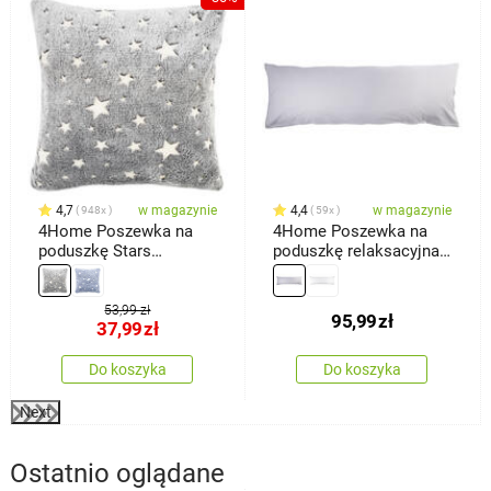
4,7
w magazynie
4,4
w magazynie
948x
59x
4Home Poszewka na
4Home Poszewka na
poduszkę Stars
poduszkę relaksacyjna
świecąca szary, 40 x 40
Mąż zastępczy,
cm
jasnoszara, 55 x 180 cm
53,99 zł
95,99
zł
37,99
zł
Do koszyka
Do koszyka
Next
Ostatnio oglądane