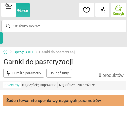
Menu
Koszyk
Sprzęt AGD
Garnki do pasteryzacji
Garnki do pasteryzacji
Określić parametry
Usunąć filtry
0 produktów
Polecamy
Najczęściej kupowane
Najtańsze
Najdroższe
Żaden towar nie spełnia wymaganych parametrów.