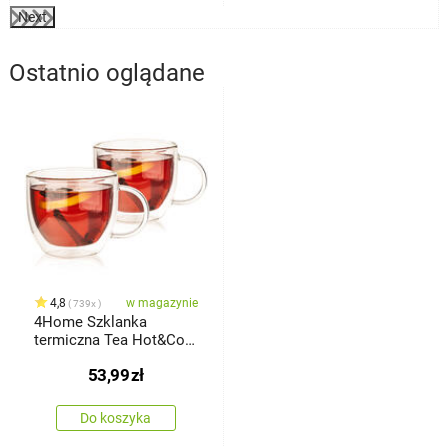
Next
Ostatnio oglądane
4,8
w magazynie
739x
4Home Szklanka
termiczna Tea Hot&Cool
350 ml, 2 szt.
53,99
zł
Do koszyka