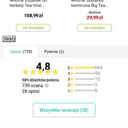
4Home Dzbanek do
4Home Szklanka
herbaty Tea time
termiczna Big Tea
Hot&Cool, 650 ml
Hot&Cool 480 ml, 1 szt.
40,99 zł
108,99
zł
29,99
zł
Do koszyka
Do koszyka
Next
Opinia
(739)
Pytania
(1)
4,8
664
5
54
4
10
3
98% klientów poleca
5
2
739 ocena
6
1
28 opinii
Wszystkie recenzje (28)