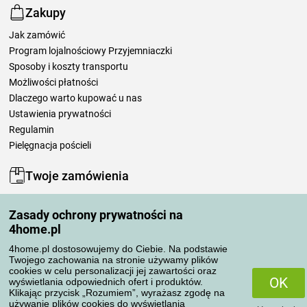
Zakupy
Jak zamówić
Program lojalnościowy Przyjemniaczki
Sposoby i koszty transportu
Możliwości płatności
Dlaczego warto kupować u nas
Ustawienia prywatności
Regulamin
Pielęgnacja pościeli
Twoje zamówienia
Moje konto
Zasady ochrony prywatności na
Moje zamówienia
4home.pl
Reklamacje
Odstąpienie od umowy
4home.pl dostosowujemy do Ciebie. Na podstawie
Twojego zachowania na stronie używamy plików
Zasady przetwarzania recenzji
cookies w celu personalizacji jej zawartości oraz
OK
wyświetlania odpowiednich ofert i produktów.
Klikając przycisk „Rozumiem”, wyrażasz zgodę na
Sposoby transportu
używanie plików cookies do wyświetlania