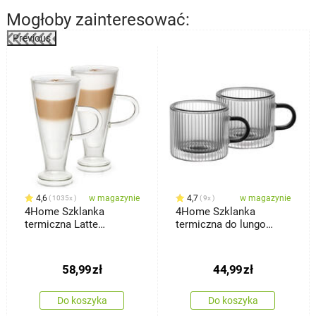
Mogłoby zainteresować:
Previous
4,6
w magazynie
4,7
w magazynie
1035x
9x
4Home Szklanka
4Home Szklanka
termiczna Latte
termiczna do lungo
Elegante Hot&Cool 230
Haze Hot&Cool, 2 szt.
ml, 2 szt.
58,99
zł
44,99
zł
Do koszyka
Do koszyka