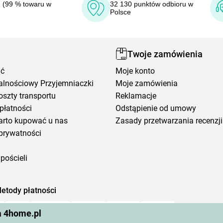
 (99 % towaru w
32 130 punktów odbioru w
Polsce
Twoje zamówienia
ić
Moje konto
alnościowy Przyjemniaczki
Moje zamówienia
oszty transportu
Reklamacje
płatności
Odstąpienie od umowy
arto kupować u nas
Zasady przetwarzania recenzji
prywatności
pościeli
etody płatności
a 4home.pl