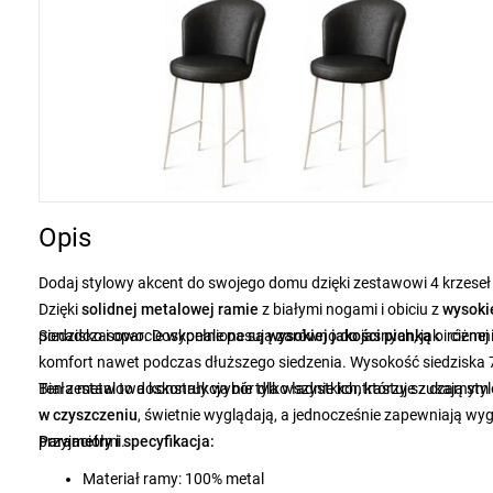
Opis
Dodaj stylowy akcent do swojego domu dzięki zestawowi 4 krzeseł
Dzięki
solidnej metalowej ramie
z
białymi nogami i obiciu z
wysokie
ponadczasowo. Doskonale pasują zarówno do jasnych, jak i ciemni
Siedzisko i oparcie wypełnione są
wysokiej jakości pianką
o różnej
komfort nawet podczas dłuższego siedzenia. Wysokość siedziska 
Biała metalowa konstrukcja nie tylko ładnie kontrastuje z czarnym
Ten zestaw to doskonały wybór dla wszystkich, którzy szukają s
w czyszczeniu
, świetnie wyglądają, a jednocześnie zapewniają wyg
przyjaciółmi.
Parametry i specyfikacja:
Materiał ramy: 100% metal