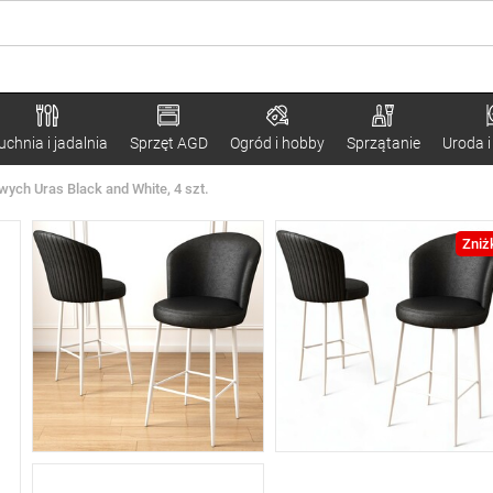
uchnia i jadalnia
Sprzęt AGD
Ogród i hobby
Sprzątanie
Uroda i
ych Uras Black and White, 4 szt.
Zniż