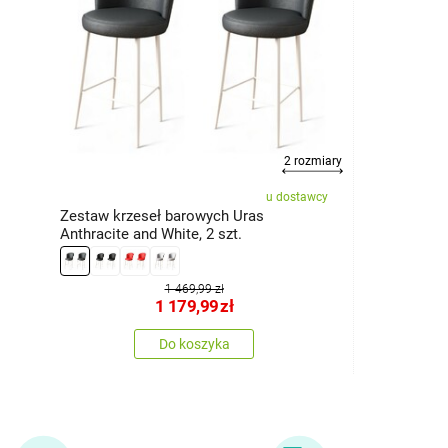
2 rozmiary
u dostawcy
Zestaw krzeseł barowych Uras
Anthracite and White, 2 szt.
1 469,99 zł
1 179,99
zł
Do koszyka