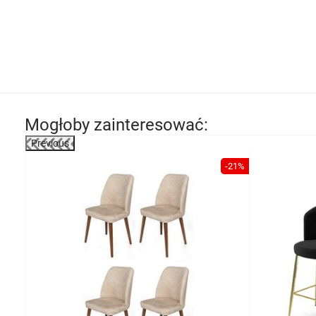
Mogłoby zainteresować:
Previous
-20%
-21%