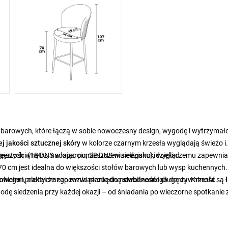
 barowych, które łączą w sobie nowoczesny design, wygodę i wytrzymał
j jakości sztucznej skóry
w kolorze czarnym krzesła wyglądają świeżo i
ejszych wnętrz, nadając pomieszczeniu elegancki wygląd.
 gęstości (18 DNS w oparciu, 22 DNS w siedzisku), dzięki czemu zapewnia
70 cm jest idealna do większości stołów barowych lub wysp kuchennych.
 obiciem, ale także zapewnia niezbędną
tylowego i praktycznego rozwiązania do nowoczesnego domu. Krzesła są
stabilność
i długą żywotność.
ł
odę siedzenia przy każdej okazji – od śniadania po wieczorne spotkanie 