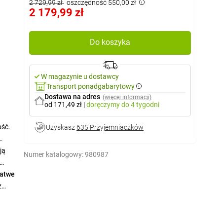
2 729,99 zł
oszczędność 550,00 zł
2 179,99 zł
Do koszyka
W magazynie u dostawcy
Transport ponadgabarytowy
Dostawa na adres
(więcej informacji)
od 171,49 zł
|
doręczymy
do 4 tygodni
ość.
Uzyskasz
635 Przyjemniaczków
ją
Numer katalogowy:
980987
atwe
z