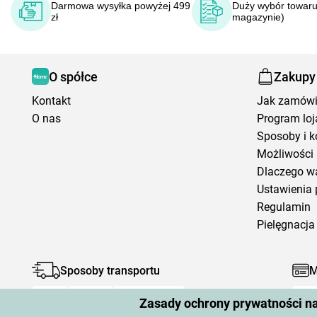
Darmowa wysyłka powyżej 499
Duży wybór towaru
zł
magazynie)
O spółce
Zakupy
Kontakt
Jak zamów
O nas
Program loj
Sposoby i k
Możliwości 
Dlaczego w
Ustawienia 
Regulamin
Pielęgnacja 
Sposoby transportu
M
Zasady ochrony prywatności n