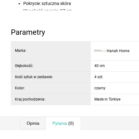
Pokrycie: sztuczna skóra
Wysokość oparcia: 37 cm
Wysokość siedziska: 70 cm
Wypełnienie: pianka 18 DNS (oparcie), 22 DNS (siedzisko)
Parametry
Kolor: czarny / biały
Marka:
Hanah Home
Głębokość:
40 cm
Ilość sztuk w zestawie:
4 szt.
Kolor:
czarny
Kraj pochodzenia:
Made in Türkiye
Opinia
Pytania
(0)