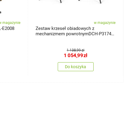
w magazynie
w magazynie
L-E2008
Zestaw krzeseł obiadowych z
Z
mechanizmem powrotnymDCH-P3174
a
LAN2, 2 szt.
1 138,99 zł
1 054,99
zł
Do koszyka