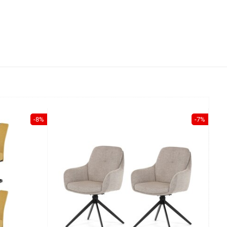
-8%
-7%