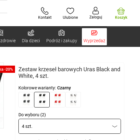
Zaloguj
Kontakt
Ulubione
Koszyk
 zdrowie
Dla dzieci
Podróż i zakupy
Wyprzedaż
Zestaw krzeseł barowych Uras Black and
ka -20%
White, 4 szt.
Kolorowe warianty:
Czarny
Do wyboru (2)
4 szt.