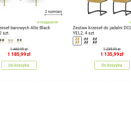
2 rozmiary
w magazynie
zeseł barowych Alte Black
Zestaw krzeseł do jadalni DC
2 szt.
YEL2, 4 szt.
1 469,99 zł
1 235,99 zł
1 185,99
zł
1 135,99
zł
Do koszyka
Do koszyka