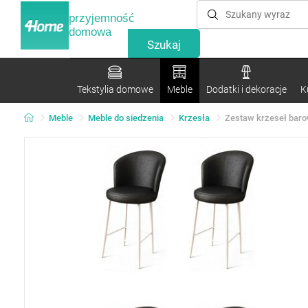
przyjemność
domowa
Tekstylia domowe
Meble
Dodatki i dekoracje
K
Meble
Meble do siedzenia
Krzesła
Zestaw krzeseł barow