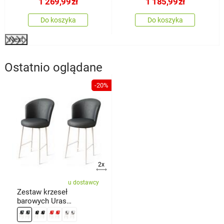
1 269,99
zł
1 185,99
zł
Do koszyka
Do koszyka
Next
Ostatnio oglądane
-20%
2x
u dostawcy
Zestaw krzeseł
barowych Uras
Anthracite and White, 2
szt.