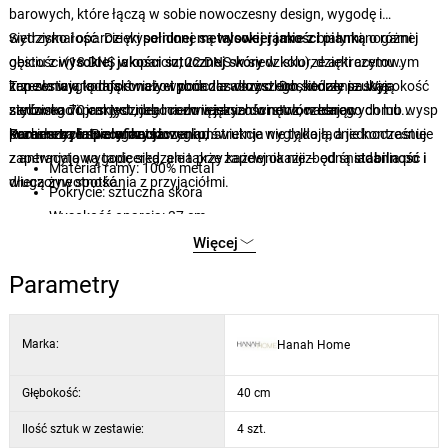
barowych, które łączą w sobie nowoczesny design, wygodę i
wytrzymałość. Dzięki
Siedzisko i oparcie wypełnione są
solidnej metalowej ramie z
wysokiej jakości pianką
białymi nogami i
o
różnej
obiciu z
gęstości (18 DNS w oparciu, 22 DNS w siedzisku), dzięki czemu
wysokiej jakości sztucznej skóry
w kolorze antracytowym
krzesła wyglądają świeżo i ponadczasowo. Doskonale pasują
zapewniają komfort nawet podczas dłuższego siedzenia. Wysokość
Ten zestaw to doskonały wybór dla wszystkich, którzy szukają
zarówno do jasnych, jak i ciemniejszych wnętrz, nadając
siedziska 70 cm jest idealna do większości stołów barowych lub wysp
stylowego i praktycznego rozwiązania do nowoczesnego domu.
pomieszczeniu elegancki wygląd.
kuchennych. Biała metalowa konstrukcja nie tylko ładnie kontrastuje
Krzesła są
Parametry i specyfikacja:
łatwe w czyszczeniu
, świetnie wyglądają, a jednocześnie
z antracytową tapicerką, ale także zapewnia niezbędną
zapewniają wygodę siedzenia przy każdej okazji – od śniadania po
stabilność i
Materiał ramy: 100% metal
długą żywotność.
wieczorne spotkania z przyjaciółmi.
Pokrycie: sztuczna skóra
Wysokość oparcia: 37 cm
Wysokość siedziska: 70 cm
Więcej
Wypełnienie: pianka 18 DNS (oparcie), 22 DNS (siedzisko)
Parametry
Kolor: antracytowy / biały
Marka:
Hanah Home
Głębokość:
40 cm
Ilość sztuk w zestawie:
4 szt.