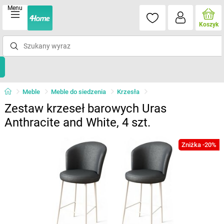
Menu
Koszyk
Meble
Meble do siedzenia
Krzesła
Zestaw krzeseł barowych Uras
Anthracite and White, 4 szt.
Zniżka -20%