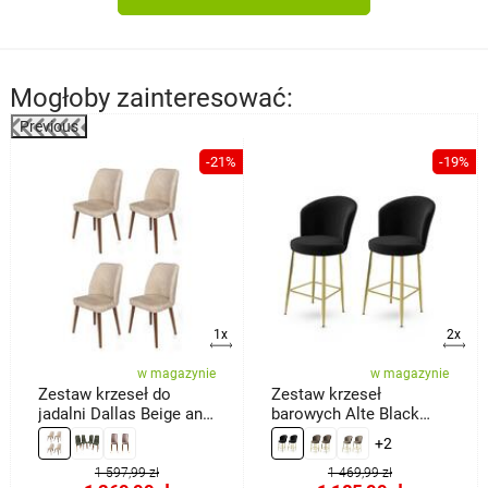
Mogłoby zainteresować:
Previous
%
-21%
-19%
1x
2x
w magazynie
w magazynie
Zestaw krzeseł do
Zestaw krzeseł
jadalni Dallas Beige and
barowych Alte Black
Brown, 4 szt.
and Gold, 2 szt.
+2
1 597,99 zł
1 469,99 zł