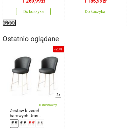
1 269,99
zł
1 185,99
zł
Do koszyka
Do koszyka
Next
Ostatnio oglądane
-20%
2x
u dostawcy
Zestaw krzeseł
barowych Uras
Anthracite and White, 2
szt.