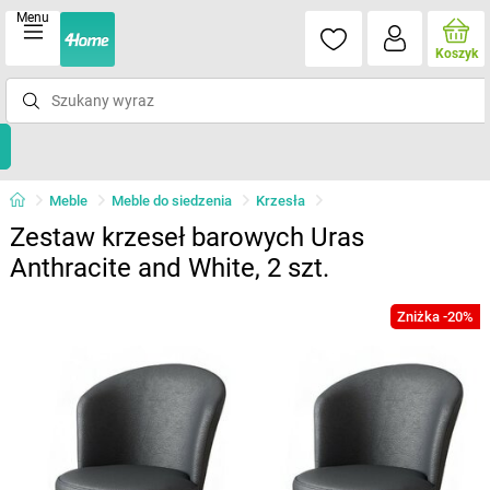
Menu
Koszyk
Meble
Meble do siedzenia
Krzesła
Zestaw krzeseł barowych Uras
Anthracite and White, 2 szt.
Zniżka -20%