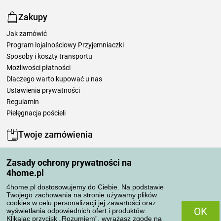
Zakupy
Jak zamówić
Program lojalnościowy Przyjemniaczki
Sposoby i koszty transportu
Możliwości płatności
Dlaczego warto kupować u nas
Ustawienia prywatności
Regulamin
Pielęgnacja pościeli
Twoje zamówienia
Moje konto
Zasady ochrony prywatności na
Moje zamówienia
4home.pl
Reklamacje
Odstąpienie od umowy
4home.pl dostosowujemy do Ciebie. Na podstawie
Twojego zachowania na stronie używamy plików
Zasady przetwarzania recenzji
cookies w celu personalizacji jej zawartości oraz
OK
wyświetlania odpowiednich ofert i produktów.
Klikając przycisk „Rozumiem”, wyrażasz zgodę na