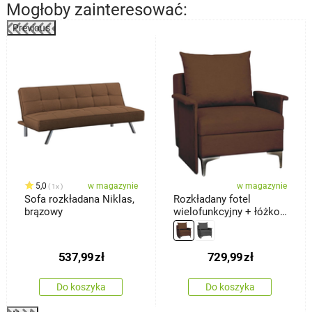
Mogłoby zainteresować:
Previous
%
5,0
w magazynie
w magazynie
1x
Sofa rozkładana Niklas,
Rozkładany fotel
brązowy
wielofunkcyjny + łóżko
Baron, brązowy
537,99
zł
729,99
zł
Do koszyka
Do koszyka