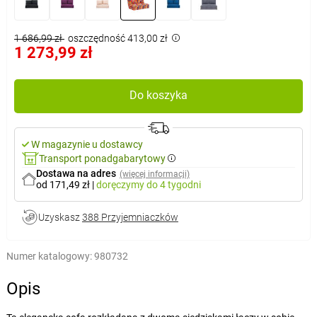
1 686,99 zł
oszczędność 413,00 zł
1 273,99 zł
Do koszyka
W magazynie u dostawcy
Transport ponadgabarytowy
Dostawa na adres
(więcej informacji)
od 171,49 zł
|
doręczymy
do 4 tygodni
Uzyskasz
388 Przyjemniaczków
Numer katalogowy:
980732
Opis