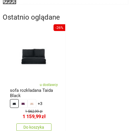
Next
Ostatnio oglądane
-26%
u dostawcy
sofa rozkładana Taida
Black
+3
1 562,99 zł
1 159,99
zł
Do koszyka