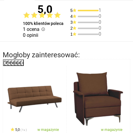
5,0
1
5
0
4
0
3
100% klientów poleca
0
2
1 ocena
0
1
0 opinii
Mogłoby zainteresować:
Previous
%
5,0
w magazynie
w magazynie
1x