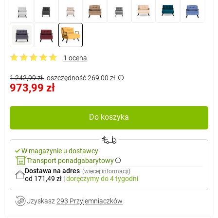
1 ocena
1 242,99 zł
oszczędność 269,00 zł
973,99 zł
Do koszyka
W magazynie u dostawcy
Transport ponadgabarytowy
Dostawa na adres
(więcej informacji)
od 171,49 zł
|
doręczymy
do 4 tygodni
Uzyskasz
293 Przyjemniaczków