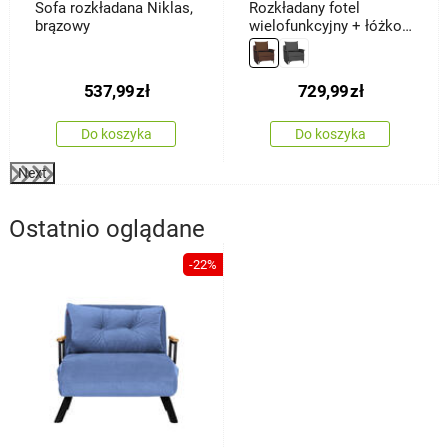
Sofa rozkładana Niklas,
Rozkładany fotel
brązowy
wielofunkcyjny + łóżko
Baron, brązowy
537,99
zł
729,99
zł
Do koszyka
Do koszyka
Next
Ostatnio oglądane
-22%