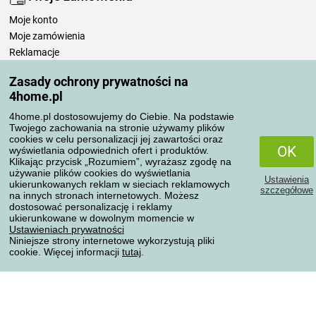
Moje konto
Moje zamówienia
Reklamacje
Odstąpienie od umowy
Zasady ochrony prywatności na
Zasady przetwarzania recenzji
4home.pl
4home.pl dostosowujemy do Ciebie. Na podstawie
Sposoby transportu
Twojego zachowania na stronie używamy plików
cookies w celu personalizacji jej zawartości oraz
OK
wyświetlania odpowiednich ofert i produktów.
Klikając przycisk „Rozumiem”, wyrażasz zgodę na
Metody płatności
używanie plików cookies do wyświetlania
Ustawienia
ukierunkowanych reklam w sieciach reklamowych
szczegółowe
na innych stronach internetowych. Możesz
dostosować personalizację i reklamy
ukierunkowane w dowolnym momencie w
Niezawodny sklep
Ustawieniach prywatności
Niniejsze strony internetowe wykorzystują pliki
cookie. Więcej informacji
tutaj
.
Ochrona danych osobowych