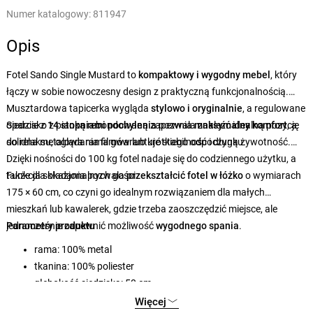
Numer katalogowy:
811947
Opis
Fotel Sando Single Mustard to
kompaktowy i wygodny mebel
, który
łączy w sobie nowoczesny design z praktyczną funkcjonalnością.
Musztardowa tapicerka wygląda
stylowo i oryginalnie
, a regulowane
oparcie z
Siedzisko z pianką rebondowaną zapewnia
14 stopniami pochylenia
pozwala znaleźć idealną pozycję
maksymalny komfort
, a
do relaksu, oglądania filmów lub krótkiego odpoczynku.
solidna metalowa rama gwarantuje stabilność i długą żywotność.
Dzięki nośności do 100 kg fotel nadaje się do codziennego użytku, a
także dla okazjonalnych gości.
Funkcja składania pozwala
przekształcić fotel w łóżko
o
wymiarach
175 × 60 cm, co czyni go idealnym rozwiązaniem dla małych
mieszkań lub kawalerek, gdzie trzeba zaoszczędzić miejsce, ale
jednocześnie zapewnić możliwość
Parametry produktu
wygodnego spania
.
rama: 100% metal
tkanina: 100% poliester
głębokość siedziska: 50 cm
szerokość siedziska: 67 cm
Więcej