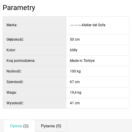
wysokość siedziska: 41 cm
Parametry
grubość poduszki siedziska: 23 cm
grubość poduszki oparcia: 9 cm
wysokość oparcia: 40 cm
Marka:
Atelier del Sofa
szerokość poduszki oparcia: 60 cm
szerokość podłokietnika: 4 cm
Głębokość:
50 cm
wysokość podłokietnika: 15 cm
Kolor:
żółty
głębokość podłokietnika: 35 cm
wysokość nóg: 20,5 cm
Kraj pochodzenia:
Made in Türkiye
rozmiar łóżka: 175 × 60 cm
Nośność:
100 kg
kolor: musztardowy
Szerokość:
67 cm
Waga:
19,4 kg
Wysokość:
41 cm
Opinia
(1)
Pytania
(0)