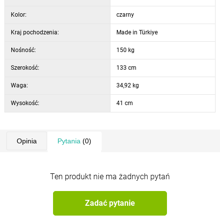
Szerokość podłokietnika: 4 cm
Kolor:
czarny
Wysokość podłokietnika: 15 cm
Głębokość podłokietnika: 35 cm
Kraj pochodzenia:
Made in Türkiye
Wysokość nóg: 20,5 cm
Nośność:
150 kg
Odległość między nogami: 142 cm
Regulacja oparcia: 14 pozycji
Szerokość:
133 cm
Waga:
34,92 kg
Wysokość:
41 cm
Opinia
Pytania
(0)
Ten produkt nie ma żadnych pytań
Zadać pytanie