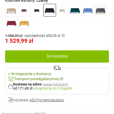
Kolorowe warianty:
Czarny
1 988,99 zł
oszczędność 459,00 zł
1 529,99 zł
Do koszyka
W magazynie u dostawcy
Transport ponadgabarytowy
Dostawa na adres
(więcej informacji)
od 171,49 zł
|
doręczymy
do 5 tygodni
Uzyskasz
453 Przyjemniaczków
Numer katalogowy:
980733