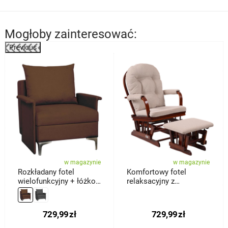
Mogłoby zainteresować:
Previous
%
w magazynie
w magazynie
Rozkładany fotel
Komfortowy fotel
wielofunkcyjny + łóżko
relaksacyjny z
Baron, brązowy
podnóżkiem Treviso,
ciemnobrązowy
729,99
zł
729,99
zł