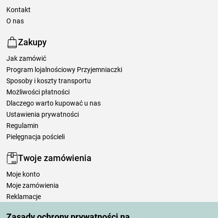
Kontakt
O nas
Zakupy
Jak zamówić
Program lojalnościowy Przyjemniaczki
Sposoby i koszty transportu
Możliwości płatności
Dlaczego warto kupować u nas
Ustawienia prywatności
Regulamin
Pielęgnacja pościeli
Twoje zamówienia
Moje konto
Moje zamówienia
Reklamacje
Odstąpienie od umowy
Zasady ochrony prywatności na