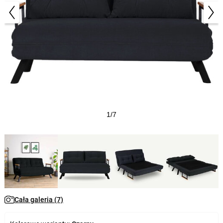
1/7
Cała galeria (7)