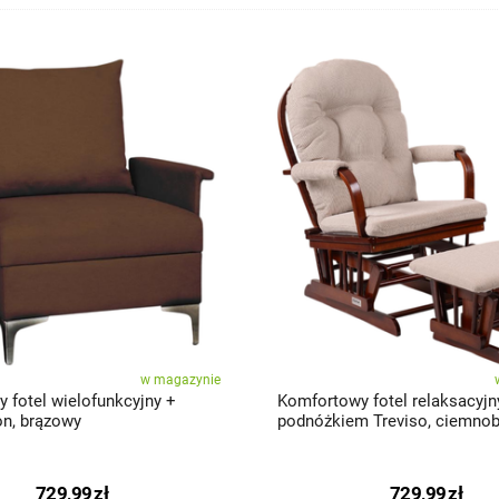
w magazynie
 fotel wielofunkcyjny +
Komfortowy fotel relaksacyjn
on, brązowy
podnóżkiem Treviso, ciemno
729,99
zł
729,99
zł