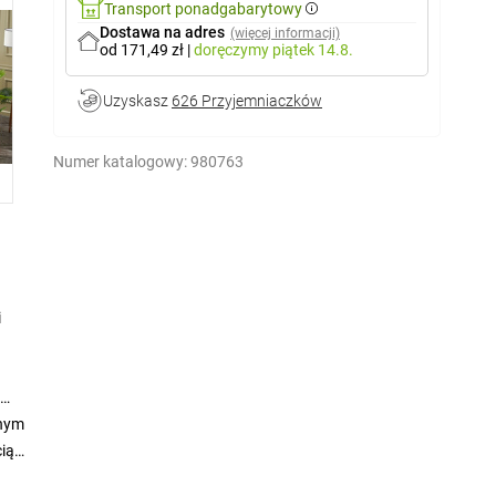
Transport ponadgabarytowy
Dostawa na adres
(więcej informacji)
od 171,49 zł
|
doręczymy
piątek 14.8.
Uzyskasz
626 Przyjemniaczków
Numer katalogowy:
980763
i
jnym
cią