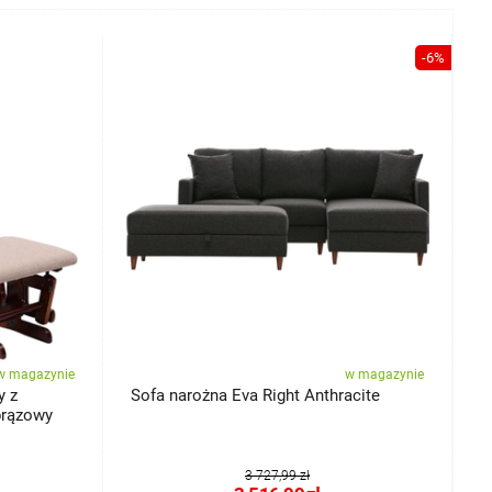
-6%
w magazynie
w magazynie
y z
Sofa narożna Eva Right Anthracite
S
brązowy
O
3 727,99 zł