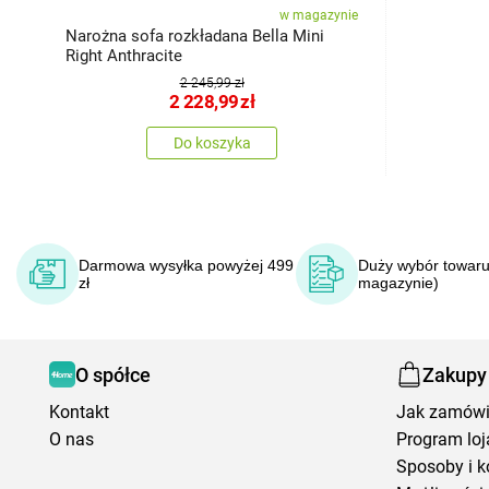
w magazynie
Narożna sofa rozkładana Bella Mini
Right Anthracite
2 245,99 zł
2 228,99
zł
Do koszyka
Darmowa wysyłka powyżej 499
Duży wybór towaru
zł
magazynie)
O spółce
Zakupy
Kontakt
Jak zamów
O nas
Program loj
Sposoby i k