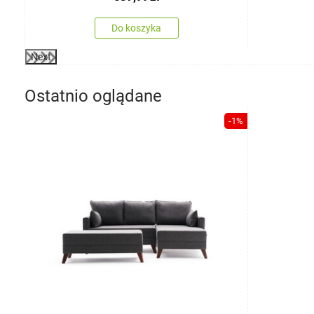
Do koszyka
Next
Ostatnio oglądane
-1%