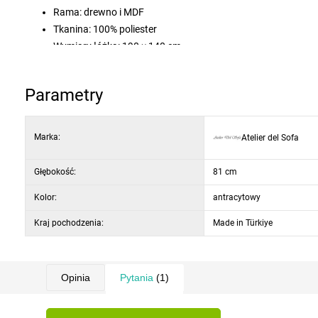
Rama: drewno i MDF
Tkanina: 100% poliester
Wymiary łóżka: 190 × 140 cm
Głębokość siedziska: 53 cm
Wysokość siedziska: 43 cm
Parametry
Długość siedziska: 195 cm
Wysokość oparcia: 45 cm
Wysokość nóg: 14 cm
Marka:
Atelier del Sofa
Wypełnienie: pianka 28 DNS (siedzisko), pianka cząsteczkow
Nogi: plastikowe
Głębokość:
81 cm
Pokrowiec: łatwa w czyszczeniu tkanina
Kolor:
antracytowy
Kraj pochodzenia:
Made in Türkiye
Opinia
Pytania
(1)