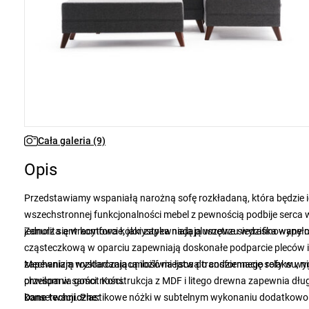
Cała galeria (9)
Opis
Przedstawiamy wspaniałą narożną sofę rozkładaną, która będzie i
wszechstronnej funkcjonalności mebel z pewnością podbije serca w
jednolita antracytowa kolorystyka nadają wnętrzu wyrafinowany c
Zanurz się w komforcie, jaki zapewniają pluszowe siedziska wypełn
cząsteczkową w oparciu zapewniają doskonałe podparcie pleców 
zapewniają wystarczającą ilość miejsca do codziennego relaksu, ni
Mechanizm rozkładania umożliwia łatwą transformację sofy w wyg
chwilom w samotności.
przespania gości. Konstrukcja z MDF i litego drewna zapewnia dług
konserwacji. Plastikowe nóżki w subtelnym wykonaniu dodatkowo 
Dane techniczne: