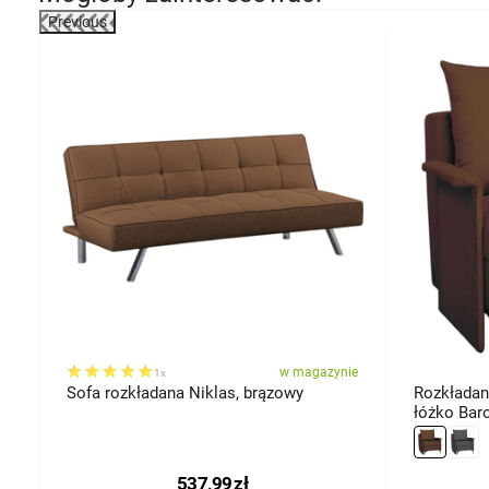
Previous
-1%
ie
w magazynie
1x
Sofa rozkładana Niklas, brązowy
Rozkładany
łóżko Bar
537,99
zł