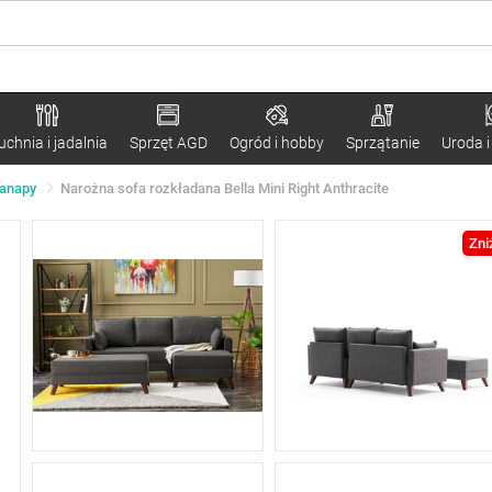
uchnia i jadalnia
Sprzęt AGD
Ogród i hobby
Sprzątanie
Uroda i
kanapy
Narożna sofa rozkładana Bella Mini Right Anthracite
Zni