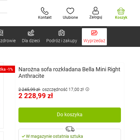
Zaloguj
Kontakt
Ulubione
Koszyk
 zdrowie
Dla dzieci
Podróż i zakupy
Wyprzedaż
Narożna sofa rozkładana Bella Mini Right
żka -1%
Anthracite
2 245,99 zł
oszczędność 17,00 zł
2 228,99 zł
Do koszyka
W magazynie ostatnia sztuka