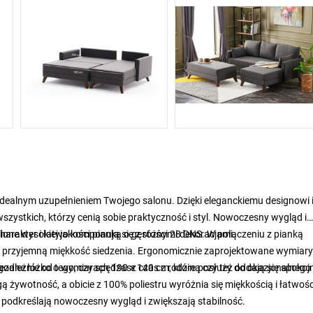
dealnym uzupełnieniem Twojego salonu. Dzięki eleganckiemu designowi 
szystkich, którzy cenią sobie praktyczność i styl. Nowoczesny wygląd i
harakter i łatwo komponują się z różnymi dekoracjami.
ione wysokiej jakości pianką o gęstości 28 DNS. W połączeniu z pianką
i przyjemną miękkość siedzenia. Ergonomicznie zaprojektowane wymiary
ezależnie od tego, czy spędzasz czas z rodziną czy też oddają się spoko
odne łóżko o wymiarach 190 × 140 cm, które posłuży do okazjonalnego
ą żywotność, a obicie z 100% poliestru wyróżnia się miękkością i łatwoś
podkreślają nowoczesny wygląd i zwiększają stabilność.