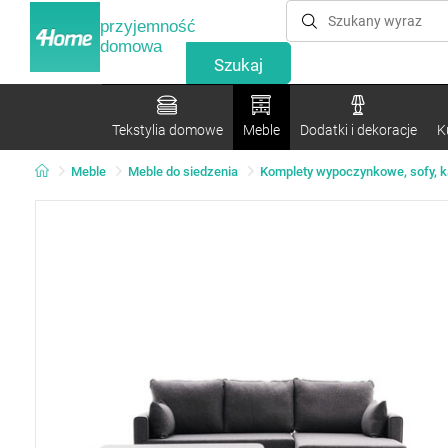
przyjemność
domowa
Tekstylia domowe
Meble
Dodatki i dekoracje
K
Meble
Meble do siedzenia
Komplety wypoczynkowe, sofy, 