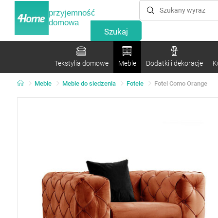
przyjemność
domowa
Tekstylia domowe
Meble
Dodatki i dekoracje
K
Meble
Meble do siedzenia
Fotele
Fotel Como Orange