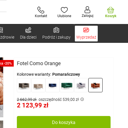
Zaloguj
Kontakt
Ulubione
Koszyk
 zdrowie
Dla dzieci
Podróż i zakupy
Wyprzedaż
Fotel Como Orange
ka -20%
Kolorowe warianty:
Pomarańczowy
2 662,99 zł
oszczędność 539,00 zł
2 123,99 zł
Do koszyka