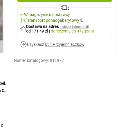
W magazynie u dostawcy
Transport ponadgabarytowy
Dostawa na adres
(więcej informacji)
od 171,49 zł
|
doręczymy
do 4 tygodni
Uzyskasz
691 Przyjemniaczków
Numer katalogowy:
811977
bel,
 z
 z