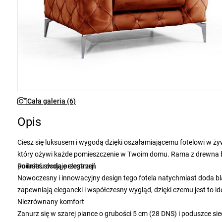
Cała galeria (6)
Opis
Ciesz się luksusem i wygodą dzięki oszałamiającemu fotelowi w ży
który ożywi każde pomieszczenie w Twoim domu. Rama z drewna b
poliestru dodaje elegancji.
Podnieś swoją przestrzeń
Nowoczesny i innowacyjny design tego fotela natychmiast doda b
zapewniają elegancki i współczesny wygląd, dzięki czemu jest to id
Niezrównany komfort
Zanurz się w szarej piance o grubości 5 cm (28 DNS) i poduszce si