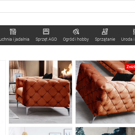
uchnia i jadalnia
Sprzęt AGD
Ogród i hobby
Sprzątanie
Uroda i
Zniż