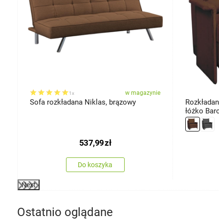
miar
ie
w magazynie
1x
Sofa rozkładana Niklas, brązowy
Rozkładany
łóżko Bar
537,99
zł
Do koszyka
Next
Ostatnio oglądane