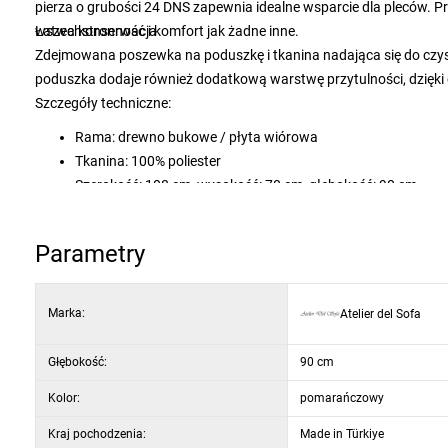
pierza o grubości 24 DNS zapewnia idealne wsparcie dla pleców. P
wszechstronność i komfort jak żadne inne.
Łatwa konserwacja
Zdejmowana poszewka na poduszkę i tkanina nadająca się do czys
poduszka dodaje również dodatkową warstwę przytulności, dzięki c
Szczegóły techniczne:
Rama: drewno bukowe / płyta wiórowa
Tkanina: 100% poliester
Szerokość: 108 cm, wysokość: 70 cm, głębokość: 90 cm
Wysokość pianki: 16 cm
Rozmiar poduszki siedziska: Głębokość: 66 cm, Szerokość: 
Parametry
Grubość poduszki siedziska: 15 cm
Wysokość oparcia: 70 cm
Rozmiar oparcia: Głębokość: 90 cm, Szerokość: 27 cm
Marka:
Atelier del Sofa
60% pianka ścinana / 40% pianka silikonowa
Rozmiar poduszki: 45 cm x 45 cm
Głębokość:
90 cm
Kolor: Pomarańczowy
Kolor:
pomarańczowy
Kraj pochodzenia:
Made in Türkiye