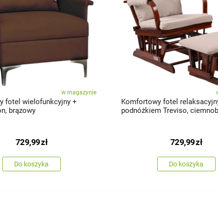
w magazynie
 fotel wielofunkcyjny +
Komfortowy fotel relaksacyjn
on, brązowy
podnóżkiem Treviso, ciemno
729,99
zł
729,99
zł
Do koszyka
Do koszyka