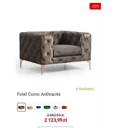
-20%
u dostawcy
Fotel Como Anthracite
2 662,99 zł
2 123,99
zł