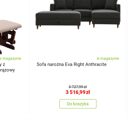
w magazynie
w magazynie
y z
Sofa narożna Eva Right Anthracite
S
brązowy
O
3 727,99 zł
3 516,99
zł
Do koszyka