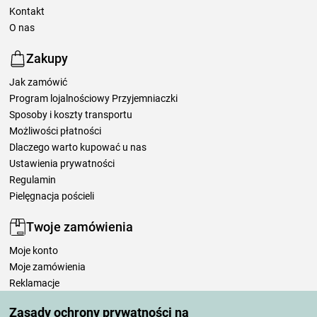
Kontakt
O nas
Zakupy
Jak zamówić
Program lojalnościowy Przyjemniaczki
Sposoby i koszty transportu
Możliwości płatności
Dlaczego warto kupować u nas
Ustawienia prywatności
Regulamin
Pielęgnacja pościeli
Twoje zamówienia
Moje konto
Moje zamówienia
Reklamacje
Odstąpienie od umowy
Zasady ochrony prywatności na
Zasady przetwarzania recenzji