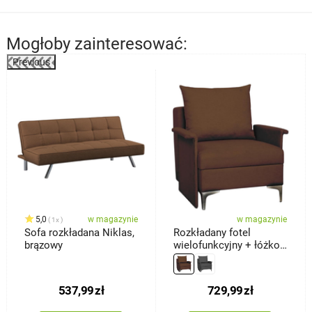
Mogłoby zainteresować:
Previous
%
5,0
w magazynie
w magazynie
1x
Sofa rozkładana Niklas,
Rozkładany fotel
brązowy
wielofunkcyjny + łóżko
Baron, brązowy
537,99
zł
729,99
zł