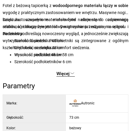
Fotel z beżową tapicerką z
wodoodpornego materiału łączy w sobie
wygodę z praktycznym zastosowaniem we wnętrzu. Masywne nogi z
kauczuku uzupełnione metalowymi elementami zapewniają
Dzięki zastosowanym materiałom fotel nadaje się do codziennego
stabilność i długą żywotność. Designerskie przeszycia na oparciu i
relaksu, a jednocześnie jest łatwy w utrzymaniu i odporny na wilgoć.
siedzisku podkreślają nowoczesny wygląd, a jednocześnie zwiększają
Parametry:
wytrzymałość tapicerki. Podłokietniki są zintegrowane z ogólnym
Szerokość siedziska
45 cm
kształtem fotela, co zwiększa komfort siedzenia.
Głębokość siedziska
48 cm
Wysokość siedziska
Wysokość podłokietników
46 cm
58 cm
Szerokość podłokietników
6 cm
Więcej
Parametry
Marka:
Autronic
Głębokość:
73 cm
Kolor:
beżowy