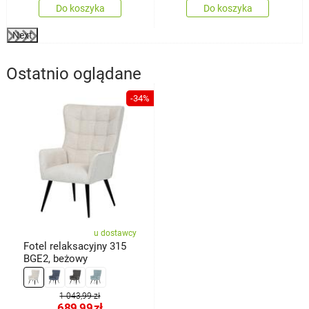
Do koszyka
Do koszyka
Next
Ostatnio oglądane
-34%
u dostawcy
Fotel relaksacyjny 315
BGE2, beżowy
1 043,99 zł
689,99
zł