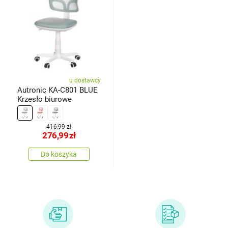
u dostawcy
Autronic KA-C801 BLUE
Krzesło biurowe
416,99 zł
276,99
zł
Do koszyka