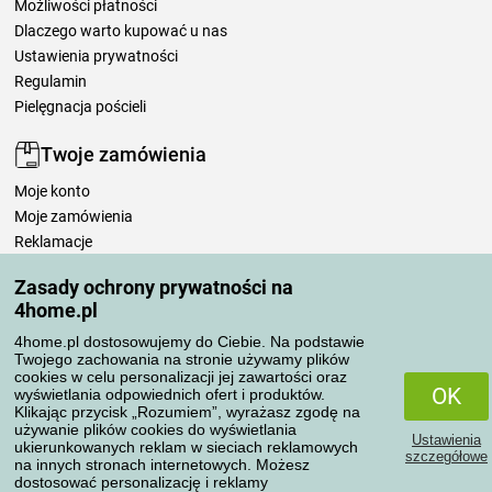
Możliwości płatności
Dlaczego warto kupować u nas
Ustawienia prywatności
Regulamin
Pielęgnacja pościeli
Twoje zamówienia
Moje konto
Moje zamówienia
Reklamacje
Odstąpienie od umowy
Zasady ochrony prywatności na
Zasady przetwarzania recenzji
4home.pl
4home.pl dostosowujemy do Ciebie. Na podstawie
Sposoby transportu
Twojego zachowania na stronie używamy plików
cookies w celu personalizacji jej zawartości oraz
OK
wyświetlania odpowiednich ofert i produktów.
Klikając przycisk „Rozumiem”, wyrażasz zgodę na
Metody płatności
używanie plików cookies do wyświetlania
Ustawienia
ukierunkowanych reklam w sieciach reklamowych
szczegółowe
na innych stronach internetowych. Możesz
dostosować personalizację i reklamy