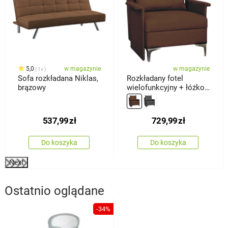
5,0
w magazynie
w magazynie
1x
Sofa rozkładana Niklas,
Rozkładany fotel
brązowy
wielofunkcyjny + łóżko
Baron, brązowy
537,99
zł
729,99
zł
Do koszyka
Do koszyka
Next
Ostatnio oglądane
-34%