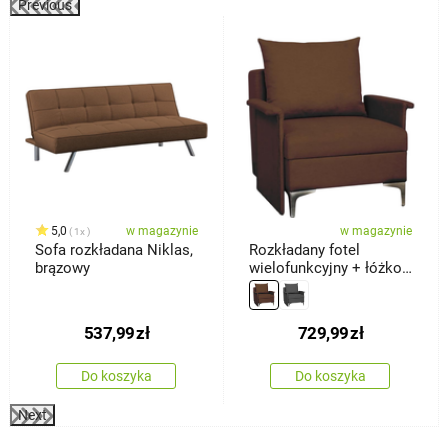
Previous
%
5,0
w magazynie
w magazynie
1x
Sofa rozkładana Niklas,
Rozkładany fotel
brązowy
wielofunkcyjny + łóżko
Baron, brązowy
537,99
zł
729,99
zł
Do koszyka
Do koszyka
Next