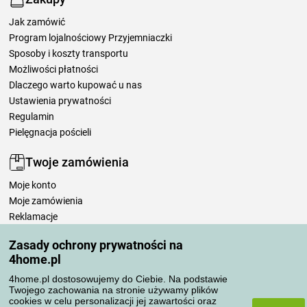
Jak zamówić
Program lojalnościowy Przyjemniaczki
Sposoby i koszty transportu
Możliwości płatności
Dlaczego warto kupować u nas
Ustawienia prywatności
Regulamin
Pielęgnacja pościeli
Twoje zamówienia
Moje konto
Moje zamówienia
Reklamacje
Odstąpienie od umowy
Zasady ochrony prywatności na
Zasady przetwarzania recenzji
4home.pl
4home.pl dostosowujemy do Ciebie. Na podstawie
Sposoby transportu
Twojego zachowania na stronie używamy plików
cookies w celu personalizacji jej zawartości oraz