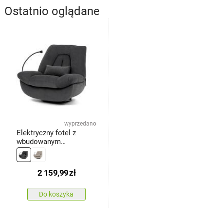
Ostatnio oglądane
wyprzedano
Elektryczny fotel z
wbudowanym
sterowaniem, szary
2 159,99
zł
Do koszyka