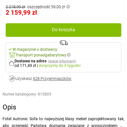
2 218,99 zł
oszczędność 59,00 zł
2 159,99 zł
Do koszyka
W magazynie u dostawcy
Transport ponadgabarytowy
Dostawa na adres
(więcej informacji)
od 171,49 zł
|
doręczymy
do 3 tygodni
Uzyskasz
628 Przyjemniaczków
Numer katalogowy:
815805
Opis
Fotel Autronic Sofa to najwyższej klasy mebel zaprojektowany tak,
aby przenieść Państwa doznania związane z wypoczynkiem na