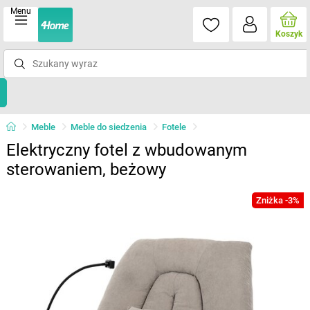
Menu
Koszyk
Meble
Meble do siedzenia
Fotele
Elektryczny fotel z wbudowanym
sterowaniem, beżowy
Zniżka -3%