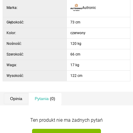
przedniego solidnego śruby.
Marka:
Autronic
Głębokość:
73 cm
Kolor:
czerwony
Nośność:
120 kg
Szerokość:
66 cm
Waga:
17 kg
Wysokość:
122 cm
Opinia
Pytania
(0)
Ten produkt nie ma żadnych pytań