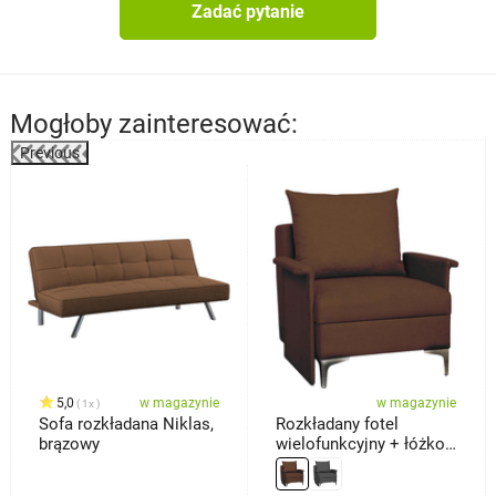
Zadać pytanie
Mogłoby zainteresować:
Previous
%
5,0
w magazynie
w magazynie
1x
Sofa rozkładana Niklas,
Rozkładany fotel
brązowy
wielofunkcyjny + łóżko
Baron, brązowy