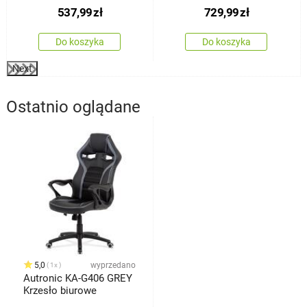
537,99
zł
729,99
zł
Do koszyka
Do koszyka
Next
Ostatnio oglądane
5,0
wyprzedano
1x
Autronic KA-G406 GREY
Krzesło biurowe