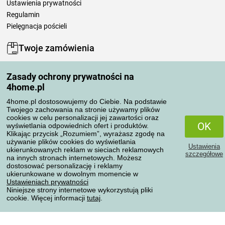
Ustawienia prywatności
Regulamin
Pielęgnacja pościeli
Twoje zamówienia
Moje konto
Zasady ochrony prywatności na
Moje zamówienia
4home.pl
Reklamacje
Odstąpienie od umowy
4home.pl dostosowujemy do Ciebie. Na podstawie
Twojego zachowania na stronie używamy plików
Zasady przetwarzania recenzji
cookies w celu personalizacji jej zawartości oraz
OK
wyświetlania odpowiednich ofert i produktów.
Klikając przycisk „Rozumiem”, wyrażasz zgodę na
Sposoby transportu
używanie plików cookies do wyświetlania
Ustawienia
ukierunkowanych reklam w sieciach reklamowych
szczegółowe
na innych stronach internetowych. Możesz
dostosować personalizację i reklamy
Metody płatności
ukierunkowane w dowolnym momencie w
Ustawieniach prywatności
Niniejsze strony internetowe wykorzystują pliki
cookie. Więcej informacji
tutaj
.
Niezawodny sklep