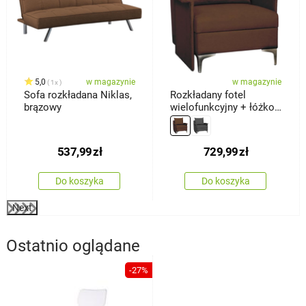
5,0
w magazynie
w magazynie
1x
Sofa rozkładana Niklas,
Rozkładany fotel
brązowy
wielofunkcyjny + łóżko
Baron, brązowy
537,99
zł
729,99
zł
Do koszyka
Do koszyka
Next
Ostatnio oglądane
-27%