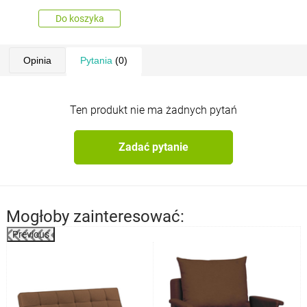
Do koszyka
Opinia
Pytania
(0)
Ten produkt nie ma żadnych pytań
Zadać pytanie
Mogłoby zainteresować:
Previous
%