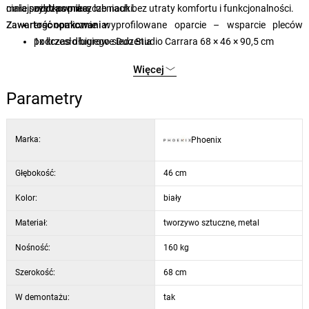
ciała podczas pracy lub nauki.
mniejszych pomieszczeniach bez utraty komfortu i funkcjonalności.
użytkownika
Zawartość opakowania:
ergonomicznie wyprofilowane oparcie – wsparcie pleców
podczas długiego siedzenia
1x krzesło biurowe Duo Studio Carrara 68 × 46 × 90,5 cm
pięciramienna podstawa z kółkami – łatwa mobilność i
Więcej
stabilność
łatwa konserwacja – plastikowa powierzchnia jest łatwa do
Parametry
czyszczenia
kompaktowe wymiary – nadaje się również do mniejszych biur i
Marka:
Phoenix
pomieszczeń
Głębokość:
46 cm
Kolor:
biały
Materiał:
tworzywo sztuczne, metal
Nośność:
160 kg
Szerokość:
68 cm
W demontażu:
tak