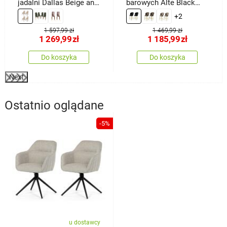
jadalni Dallas Beige and
barowych Alte Black
Brown, 4 szt.
and Gold, 2 szt.
+2
1 597,99 zł
1 469,99 zł
1 269,99
zł
1 185,99
zł
Do koszyka
Do koszyka
Next
Ostatnio oglądane
-5%
u dostawcy