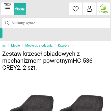
Menu
Koszyk
Meble
Meble do siedzenia
Krzesła
Zestaw krzeseł obiadowych z
mechanizmem powrotnymHC-536
GREY2, 2 szt.