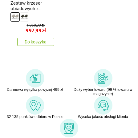
Zestaw krzeseł
obiadowych z
mechanizmem
powrotnymHC-536
CRM2, 2 szt.
1 050,99 zł
997,99
zł
Do koszyka
Darmowa wysyłka powyżej 499 zł
Duży wybór towaru (99 % towaru w
magazynie)
32 135 punktów odbioru w Polsce
Wysoka jakość obsługi klienta