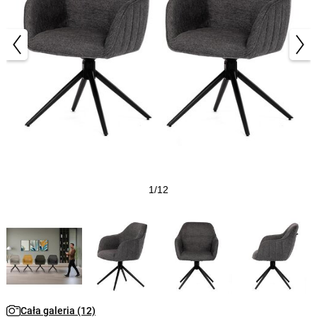
1/12
Cała galeria (12)