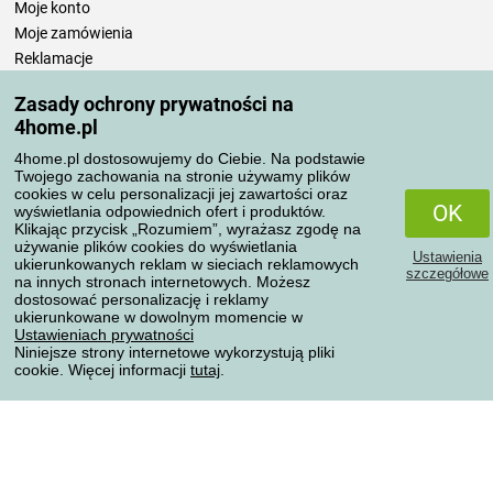
Moje konto
Moje zamówienia
Reklamacje
Odstąpienie od umowy
Zasady ochrony prywatności na
Zasady przetwarzania recenzji
4home.pl
4home.pl dostosowujemy do Ciebie. Na podstawie
Sposoby transportu
Twojego zachowania na stronie używamy plików
cookies w celu personalizacji jej zawartości oraz
OK
wyświetlania odpowiednich ofert i produktów.
Klikając przycisk „Rozumiem”, wyrażasz zgodę na
Metody płatności
używanie plików cookies do wyświetlania
Ustawienia
ukierunkowanych reklam w sieciach reklamowych
szczegółowe
na innych stronach internetowych. Możesz
dostosować personalizację i reklamy
ukierunkowane w dowolnym momencie w
Niezawodny sklep
Ustawieniach prywatności
Niniejsze strony internetowe wykorzystują pliki
cookie. Więcej informacji
tutaj
.
Ochrona danych osobowych