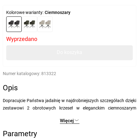
Kolorowe warianty:
Ciemnoszary
Wyprzedano
Do koszyka
Numer katalogowy:
813322
Opis
Dopracujcie Państwa jadalnię w najdrobniejszych szczegółach dzięki
zestawowi 2 obrotowych krzeseł w eleganckim ciemnoszarym
wykończeniu. Ten nowoczesny model zachwyca nie tylko wyglądem,
Więcej
ale także funkcjonalnością. Wyraziste ozdobne przeszycia na oparciu
i przedniej części siedziska w kolorze materiału obiciowego nadają
Parametry
stylowy wygląd i gustownie podkreślają kształt krzesła. Tył oparcia