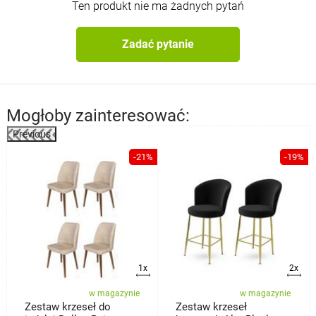
Wysokość podłokietników
67 cm
Ten produkt nie ma żadnych pytań
Szerokość podłokietników
6 cm
Skład obicia -
100% poliester
Zadać pytanie
Funkcja -
obrót w lewo/prawo o 90°, mechanizm powrotny
Mogłoby zainteresować:
Previous
-21%
-19%
a
1x
2x
w magazynie
w magazynie
Zestaw krzeseł do
Zestaw krzeseł