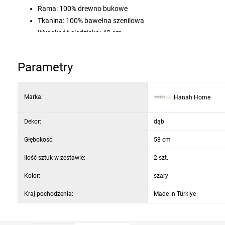
Rama: 100% drewno bukowe
Tkanina: 100% bawełna szenilowa
Wysokość siedziska: 48 cm
Wysokość nóg: 42,5 cm
Siedzisko: pianka 5 cm / 22 DNS
Parametry
Kolor: szary i jasny dąb
Marka:
Hanah Home
Dekor:
dąb
Głębokość:
58 cm
Ilość sztuk w zestawie:
2 szt.
Kolor:
szary
Kraj pochodzenia:
Made in Türkiye