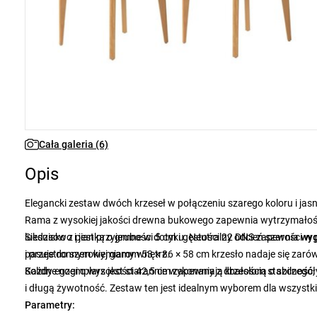
Cała galeria (6)
Opis
Elegancki zestaw dwóch krzeseł w połączeniu szarego koloru i jas
Rama z wysokiej jakości drewna bukowego zapewnia wytrzymałość i
luksusowo i jest przyjemne w dotyku. Neutralny odcień szarości 
Siedzisko z pianką o grubości 5 cm i gęstości 22 DNS zapewnia
wy
pasuje do szerokiej gamy wnętrz.
i przestronnym wymiarom 53 × 86 × 58 cm krzesło nadaje się zarówno
Solidne nogi o wysokości 42,5 cm zapewniają krzesłom stabilność, 
Każdy egzemplarz jest starannie wykonany z dbałością o szczegóły
i długą żywotność. Zestaw ten jest idealnym wyborem dla wszystki
Parametry: