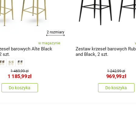
2 rozmiary
w magazynie
zeseł barowych Alte Black
Zestaw krzeseł barowych Rub
2 szt.
and Black, 2 szt.
1 469,99 zł
1 242,99 zł
1 185,99
zł
969,99
zł
Do koszyka
Do koszyka