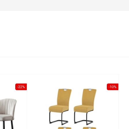
-22%
-10%