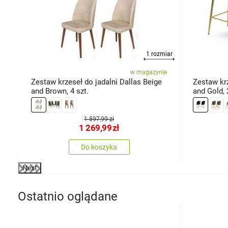
1 rozmiar
ie
w magazynie
Zestaw krzeseł do jadalni Dallas Beige
Zestaw kr
and Brown, 4 szt.
and Gold, 
1 597,99 zł
1 269,99
zł
Do koszyka
Next
Ostatnio oglądane