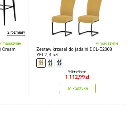
2 rozmiary
w magazynie
w magazynie
i Cream
Zestaw krzeseł do jadalni DCL-E2008
Z
YEL2, 4 szt.
m
L
1 235,99 zł
1 112,99
zł
Do koszyka