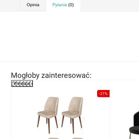
Opinia
Pytania
(0)
Mogłoby zainteresować:
Previous
-21%
syłka