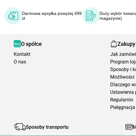
Darmowa wysyłka powyżej 499
Duży wybór towaru
zł
magazynie)
O spółce
Zakupy
Kontakt
Jak zamów
O nas
Program loj
Sposoby i k
Możliwości 
Dlaczego w
Ustawienia 
Regulamin
Pielęgnacja 
Sposoby transportu
M