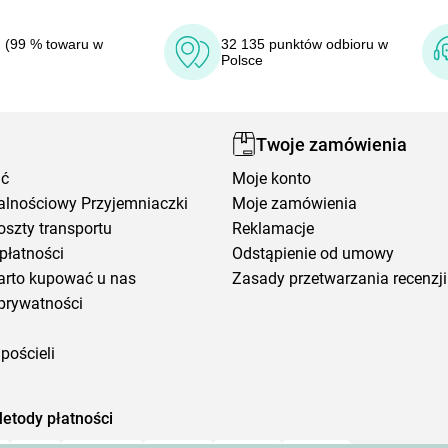
 (99 % towaru w
32 135 punktów odbioru w
Polsce
Twoje zamówienia
ić
Moje konto
alnościowy Przyjemniaczki
Moje zamówienia
oszty transportu
Reklamacje
płatności
Odstąpienie od umowy
arto kupować u nas
Zasady przetwarzania recenzji
prywatności
pościeli
etody płatności