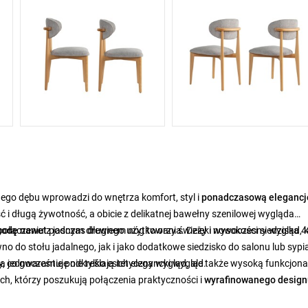
nego dębu wprowadzi do wnętrza komfort, styl i
ponadczasową elegancj
 długą żywotność, a obicie z delikatnej bawełny szenilowej wygląda
w połączeniu z jasnym drewnem nóg tworzy świeży i nowoczesny wygląd, 
godę nawet
podczas długiego użytkowania. Dzięki wysokości siedziska 
 do stołu jadalnego, jak i jako dodatkowe siedzisko do salonu lub sypia
a jednocześnie podkreślają ich elegancki wygląd.
, co gwarantuje nie tylko estetyczny wygląd, ale także wysoką funkcjon
ch, którzy poszukują połączenia praktyczności i
wyrafinowanego design