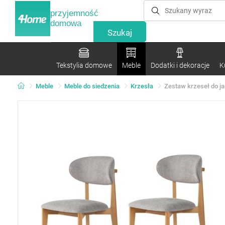
przyjemność
domowa
Tekstylia domowe
Meble
Dodatki i dekoracje
K
Meble
Meble do siedzenia
Krzesła
Zestaw krzeseł do jad