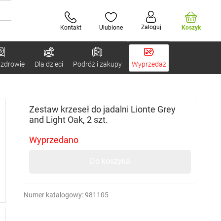
Zaloguj
Kontakt
Ulubione
Koszyk
 zdrowie
Dla dzieci
Podróż i zakupy
Wyprzedaż
Zestaw krzeseł do jadalni Lionte Grey
and Light Oak, 2 szt.
Wyprzedano
Do koszyka
Numer katalogowy:
981105