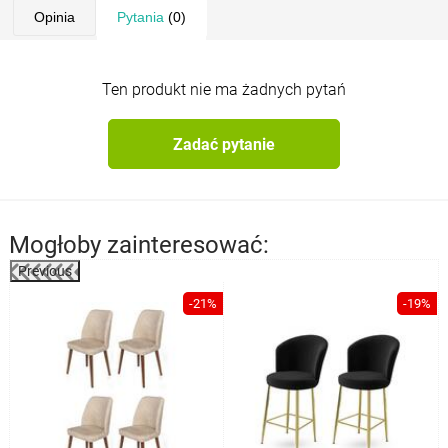
Opinia
Pytania
(0)
Ten produkt nie ma żadnych pytań
Zadać pytanie
Mogłoby zainteresować:
Previous
%
-21%
-19%