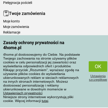
Pielęgnacja pościeli
Twoje zamówienia
Moje konto
Moje zamówienia
Reklamacje
Odstąpienie od umowy
Zasady ochrony prywatności na
Zasady przetwarzania recenzji
4home.pl
4home.pl dostosowujemy do Ciebie. Na podstawie
Sposoby transportu
Twojego zachowania na stronie używamy plików
cookies w celu personalizacji jej zawartości oraz
OK
wyświetlania odpowiednich ofert i produktów.
Klikając przycisk „Rozumiem”, wyrażasz zgodę na
Metody płatności
używanie plików cookies do wyświetlania
Ustawienia
ukierunkowanych reklam w sieciach reklamowych
szczegółowe
na innych stronach internetowych. Możesz
dostosować personalizację i reklamy
ukierunkowane w dowolnym momencie w
Niezawodny sklep
Ustawieniach prywatności
Niniejsze strony internetowe wykorzystują pliki
cookie. Więcej informacji
tutaj
.