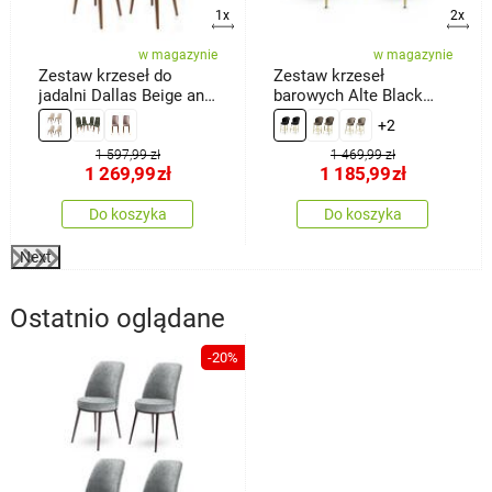
1x
2x
w magazynie
w magazynie
Zestaw krzeseł do
Zestaw krzeseł
jadalni Dallas Beige and
barowych Alte Black
Brown, 4 szt.
and Gold, 2 szt.
+2
1 597,99 zł
1 469,99 zł
1 269,99
zł
1 185,99
zł
Do koszyka
Do koszyka
Next
Ostatnio oglądane
-20%