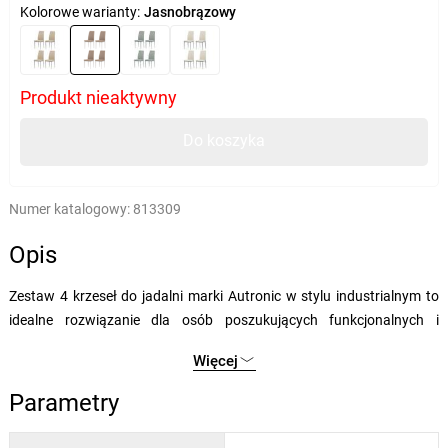
Kolorowe warianty:
Jasnobrązowy
Produkt nieaktywny
Do koszyka
Numer katalogowy:
813309
Opis
Zestaw 4 krzeseł do jadalni marki Autronic w stylu industrialnym to
idealne rozwiązanie dla osób poszukujących funkcjonalnych i
gustownych krzeseł do nowoczesnego lub klasycznego wnętrza.
Więcej
Model ten wyróżnia się minimalistycznym, czystym designem i
neutralną kolorystyką, która łatwo komponuje się z różnymi
Parametry
rodzajami stołów i materiałów. Jasnobrązowa tapicerka sprawia
wrażenie delikatnej i ponadczasowej, dzięki czemu krzesła wyglądają