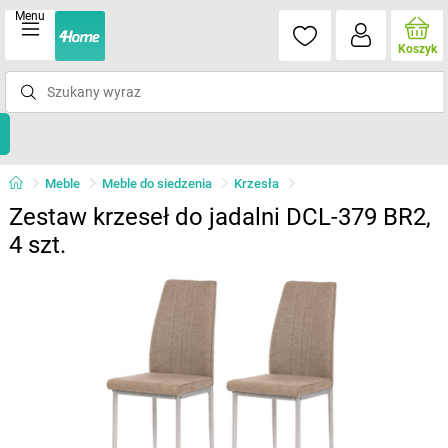
Menu
Koszyk
Meble
Meble do siedzenia
Krzesła
Zestaw krzeseł do jadalni DCL-379 BR2,
4 szt.