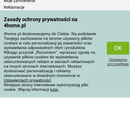
Moje zamówienia
Reklamacje
Odstąpienie od umowy
Zasady ochrony prywatności na
Zasady przetwarzania recenzji
4home.pl
4home.pl dostosowujemy do Ciebie. Na podstawie
Sposoby transportu
Twojego zachowania na stronie używamy plików
cookies w celu personalizacji jej zawartości oraz
OK
wyświetlania odpowiednich ofert i produktów.
Klikając przycisk „Rozumiem”, wyrażasz zgodę na
Metody płatności
używanie plików cookies do wyświetlania
Ustawienia
ukierunkowanych reklam w sieciach reklamowych
szczegółowe
na innych stronach internetowych. Możesz
dostosować personalizację i reklamy
ukierunkowane w dowolnym momencie w
Niezawodny sklep
Ustawieniach prywatności
Niniejsze strony internetowe wykorzystują pliki
cookie. Więcej informacji
tutaj
.
Ochrona danych osobowych
Wszelkie prawa zastrzeżone © 2004-2026 4home, a.s.