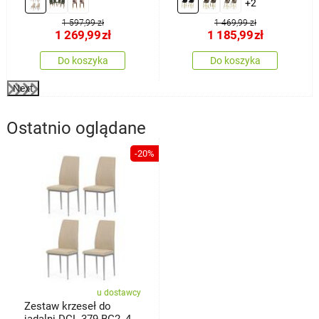
+2
1 597,99 zł
1 469,99 zł
1 269,99
zł
1 185,99
zł
Do koszyka
Do koszyka
Next
Ostatnio oglądane
-20%
u dostawcy
Zestaw krzeseł do
jadalni DCL-379 BG2, 4