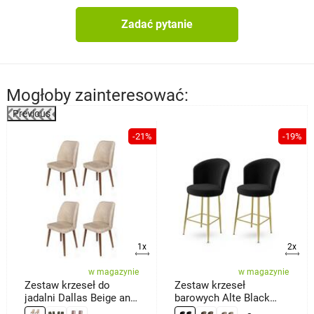
Zadać pytanie
Mogłoby zainteresować:
Previous
-21%
-19%
a
1x
2x
w magazynie
w magazynie
Zestaw krzeseł do
Zestaw krzeseł
jadalni Dallas Beige and
barowych Alte Black
Brown, 4 szt.
and Gold, 2 szt.