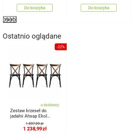
Do koszyka
Do koszyka
Next
Ostatnio oglądane
-22%
u dostawcy
Zestaw krzeseł do
jadalni Ahsap Ekol
Walnut, 4 szt.
1 597,99 zł
1 238,99
zł