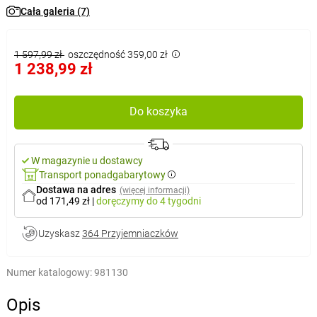
Cała galeria (7)
1 597,99 zł
oszczędność 359,00 zł
1 238,99 zł
Do koszyka
W magazynie u dostawcy
Transport ponadgabarytowy
Dostawa na adres
(więcej informacji)
od 171,49 zł
|
doręczymy
do 4 tygodni
Uzyskasz
364 Przyjemniaczków
Numer katalogowy:
981130
Opis