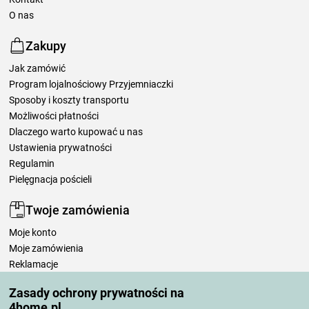
O nas
Zakupy
Jak zamówić
Program lojalnościowy Przyjemniaczki
Sposoby i koszty transportu
Możliwości płatności
Dlaczego warto kupować u nas
Ustawienia prywatności
Regulamin
Pielęgnacja pościeli
Twoje zamówienia
Moje konto
Moje zamówienia
Reklamacje
Odstąpienie od umowy
Zasady ochrony prywatności na
Zasady przetwarzania recenzji
4home.pl