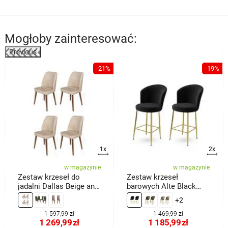
Mogłoby zainteresować:
Previous
-21%
-19%
a
1x
2x
w magazynie
w magazynie
Zestaw krzeseł do
Zestaw krzeseł
jadalni Dallas Beige and
barowych Alte Black
Brown, 4 szt.
and Gold, 2 szt.
+2
1 597,99 zł
1 469,99 zł
1 269,99
zł
1 185,99
zł