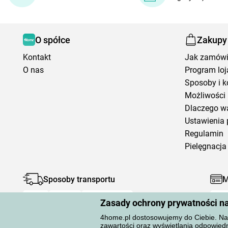
O spółce
Zakupy
Kontakt
Jak zamów
O nas
Program loj
Sposoby i k
Możliwości 
Dlaczego w
Ustawienia 
Regulamin
Pielęgnacja 
Sposoby transportu
M
Zasady ochrony prywatności n
4home.pl dostosowujemy do Ciebie. Na 
zawartości oraz wyświetlania odpowiedn