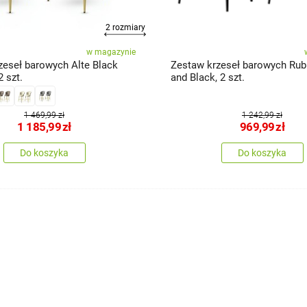
2 rozmiary
w magazynie
zeseł barowych Alte Black
Zestaw krzeseł barowych Rub
2 szt.
and Black, 2 szt.
1 469,99 zł
1 242,99 zł
1 185,99
zł
969,99
zł
Do koszyka
Do koszyka