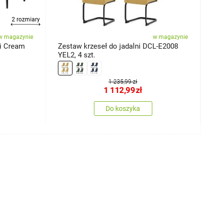
2 rozmiary
w magazynie
w magazynie
i Cream
Zestaw krzeseł do jadalni DCL-E2008
Z
YEL2, 4 szt.
m
L
1 235,99 zł
1 112,99
zł
Do koszyka