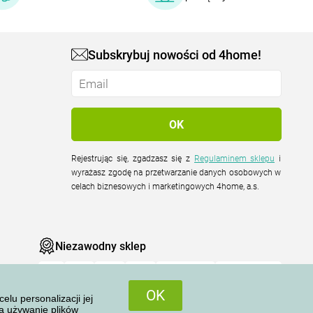
Subskrybuj nowości od 4home!
Rejestrując się, zgadzasz się z
Regulaminem sklepu
i
wyrażasz zgodę na przetwarzanie danych osobowych w
celach biznesowych i marketingowych 4home, a.s.
Niezawodny sklep
OK
u personalizacji jej
na używanie plików