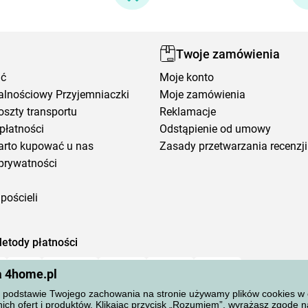
Twoje zamówienia
ić
Moje konto
alnościowy Przyjemniaczki
Moje zamówienia
oszty transportu
Reklamacje
płatności
Odstąpienie od umowy
arto kupować u nas
Zasady przetwarzania recenzji
prywatności
pościeli
etody płatności
a 4home.pl
podstawie Twojego zachowania na stronie używamy plików cookies w cel
ich ofert i produktów. Klikając przycisk „Rozumiem”, wyrażasz zgodę 