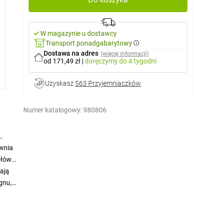
W magazynie u dostawcy
Transport ponadgabarytowy
Dostawa na adres
(więcej informacji)
od 171,49 zł
|
doręczymy
do 4 tygodni
Uzyskasz
563 Przyjemniaczków
Numer katalogowy:
980806
ewnia
ołów.
ają
gnu,