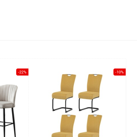
-22%
-10%