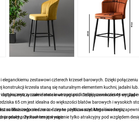
i eleganckiemu zestawowi czterech krzeseł barowych. Dzięki połączeniu
konstrukcji krzesła staną się naturalnym elementem kuchni, jadalni lub
 i optymizmu, a czarne metalowe nogi podkreślają nowoczesny wygląd i
w dotyku, wytrzymałe i łatwe w utrzymaniu. Dzięki szerokości 46 cm zap
dziska 65 cm jest idealna do większości blatów barowych i wysokich st
czas dłuższego siedzenia – czy to podczas szybkiego śniadania,
est solidna i odporna na codzienne użytkowanie. Metalowe nogi zapewni
dnia pracy przy kuchennej wyspie.
 produktu. Zestaw ten jest więc nie tylko atrakcyjny pod względem desi