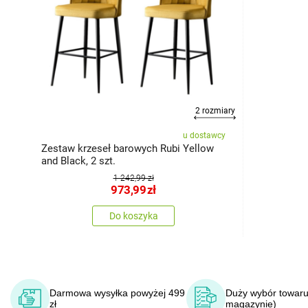
2 rozmiary
u dostawcy
Zestaw krzeseł barowych Rubi Yellow
and Black, 2 szt.
1 242,99 zł
973,99
zł
Do koszyka
Darmowa wysyłka powyżej 499
Duży wybór towaru
zł
magazynie)