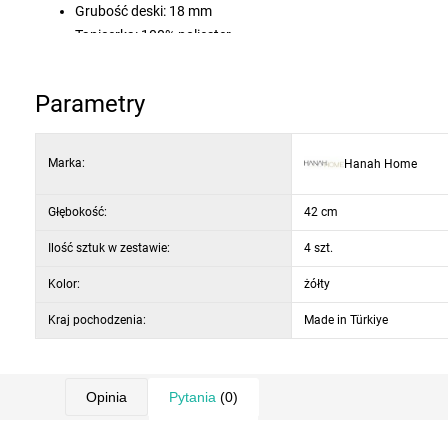
Grubość deski: 18 mm
Tapicerka: 100% poliester
Wymiary siedziska: szerokość 46 cm, wysokość 65 cm
Materiał nóg: metal
Parametry
Kolor: żółty i czarny
Marka:
Hanah Home
Głębokość:
42 cm
Ilość sztuk w zestawie:
4 szt.
Kolor:
żółty
Kraj pochodzenia:
Made in Türkiye
Opinia
Pytania
(0)