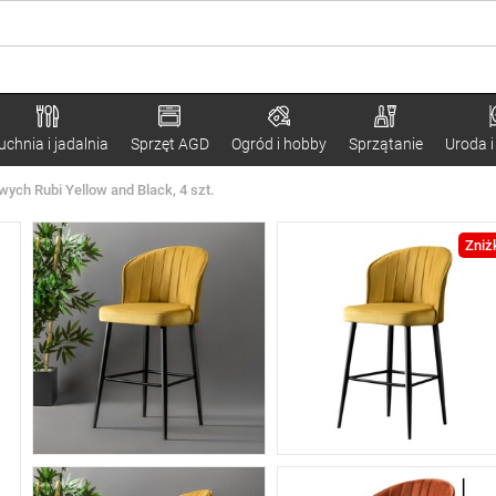
uchnia i jadalnia
Sprzęt AGD
Ogród i hobby
Sprzątanie
Uroda i
ych Rubi Yellow and Black, 4 szt.
Zniż