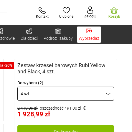
Zaloguj
Kontakt
Ulubione
Koszyk
 zdrowie
Dla dzieci
Podróż i zakupy
Wyprzedaż
Zestaw krzeseł barowych Rubi Yellow
ka -20%
and Black, 4 szt.
Do wyboru (2)
4 szt.
2 419,99 zł
oszczędność 491,00 zł
1 928,99 zł
Do koszyka