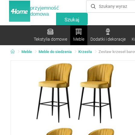
przyjemność
domowa
Tekstylia domowe
Meble
Dodatki i dekoracje
K
Meble
Meble do siedzenia
Krzesła
Zestaw krzeseł barow