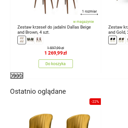
1 rozmiar
ie
w magazynie
Zestaw krzeseł do jadalni Dallas Beige
Zestaw kr
and Brown, 4 szt.
and Gold, 
1 597,99 zł
1 269,99
zł
Do koszyka
Next
Ostatnio oglądane
-22%