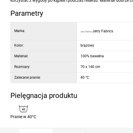
korzystać z wygody po kąpieli i podczas relaksu. Materiał dobrze c
Parametry
Marka:
Jerry Fabrics
Kolor:
brązowy
Materiał:
100% bawełna
Rozmiary:
70 x 140 cm
Zalecane pranie:
40 °C
Pielęgnacja produktu
Pranie w 40°C