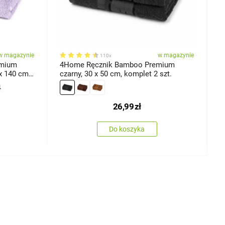
w magazynie
w magazynie
110x
emium
4Home Ręcznik Bamboo Premium
4
x 140 cm,
czarny, 30 x 50 cm, komplet 2 szt.
r
1
4
26,99
zł
Do koszyka