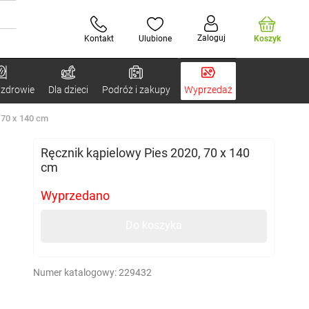
Zaloguj
Kontakt
Ulubione
Koszyk
 zdrowie
Dla dzieci
Podróż i zakupy
Wyprzedaż
 70 x 140 cm
Ręcznik kąpielowy Pies 2020, 70 x 140
cm
Wyprzedano
Do koszyka
Numer katalogowy:
229432