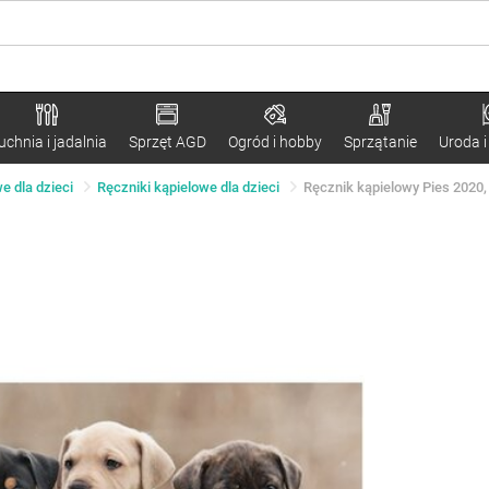
uchnia i jadalnia
Sprzęt AGD
Ogród i hobby
Sprzątanie
Uroda i
e dla dzieci
Ręczniki kąpielowe dla dzieci
Ręcznik kąpielowy Pies 2020,