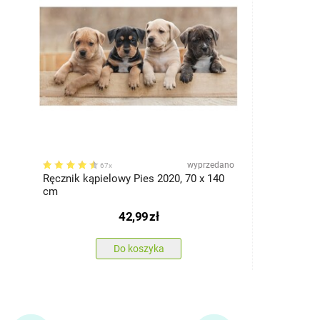
wyprzedano
67x
Ręcznik kąpielowy Pies 2020, 70 x 140
cm
42,99
zł
Do koszyka