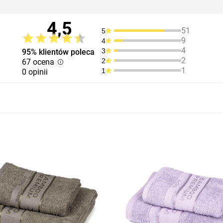
4,5
51
5
9
4
4
3
95% klientów poleca
2
2
67 ocena
1
1
0 opinii