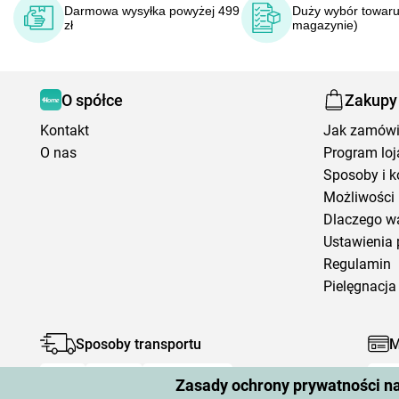
Darmowa wysyłka powyżej 499
Duży wybór towaru
zł
magazynie)
O spółce
Zakupy
Kontakt
Jak zamów
O nas
Program loj
Sposoby i k
Możliwości 
Dlaczego w
Ustawienia 
Regulamin
Pielęgnacja 
Sposoby transportu
M
Zasady ochrony prywatności n