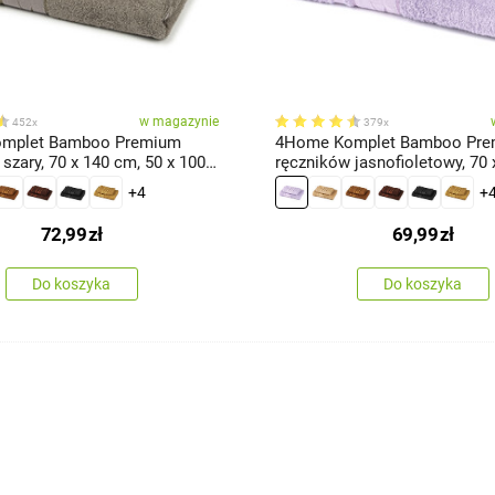
w magazynie
452x
379x
mplet Bamboo Premium
4Home Komplet Bamboo Pr
szary, 70 x 140 cm, 50 x 100
ręczników jasnofioletowy, 70 
50 x 100 cm
+4
+
72,99
zł
69,99
zł
Do koszyka
Do koszyka