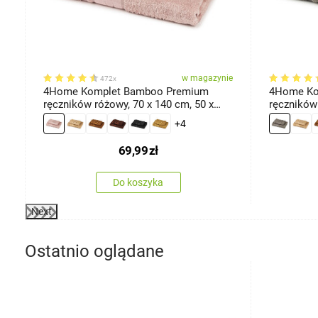
ie
w magazynie
472x
,
4Home Komplet Bamboo Premium
4Home Ko
ręczników różowy, 70 x 140 cm, 50 x
ręczników 
100 cm
cm
+4
69,99
zł
Do koszyka
Next
Ostatnio oglądane