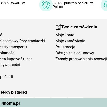
 (99 % towaru w
32 135 punktów odbioru w
Polsce
Twoje zamówienia
ić
Moje konto
alnościowy Przyjemniaczki
Moje zamówienia
oszty transportu
Reklamacje
płatności
Odstąpienie od umowy
arto kupować u nas
Zasady przetwarzania recenzji
prywatności
pościeli
etody płatności
a 4home.pl