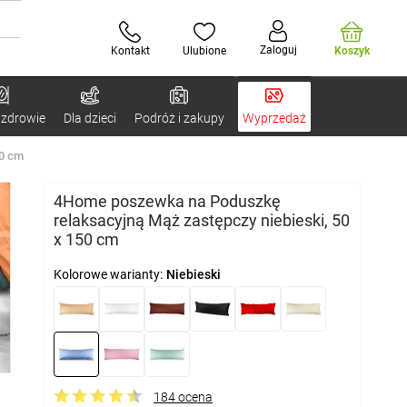
Zaloguj
Kontakt
Ulubione
Koszyk
 zdrowie
Dla dzieci
Podróż i zakupy
Wyprzedaż
50 cm
4Home poszewka na Poduszkę
relaksacyjną Mąż zastępczy niebieski, 50
x 150 cm
Kolorowe warianty:
Niebieski
184 ocena