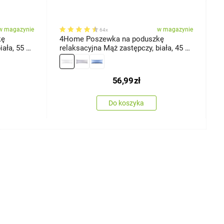
w magazynie
w magazynie
64x
kę
4Home Poszewka na poduszkę
4
ała, 55 x
relaksacyjna Mąż zastępczy, biała, 45 x
r
120 cm
j
56,99
zł
Do koszyka