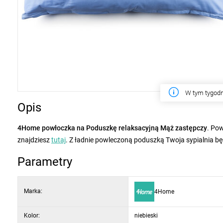
W tym tygodn
Opis
4Home powłoczka na Poduszkę relaksacyjną Mąż zastępczy
. Pow
znajdziesz
tutaj
. Z ładnie powleczoną poduszką Twoja sypialnia b
Parametry
Marka:
4Home
Kolor:
niebieski