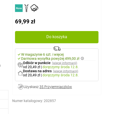
69,99 zł
Do koszyka
W magazynie 6 szt. i więcej
Darmowa wysyłka powyżej 499,00 zł
Odbiór w punkcie
(więcej informacji)
u
od 20,49 zł
|
doręczymy
środa 12.8.
Dostawa na adres
(więcej informacji)
od 20,49 zł
|
doręczymy
środa 12.8.
Uzyskasz
35 Przyjemniaczków
Numer katalogowy:
202857