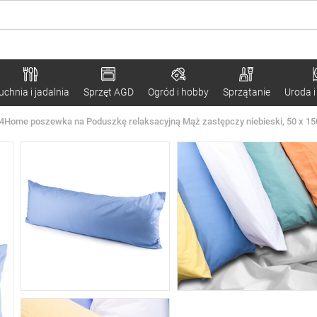
uchnia i jadalnia
Sprzęt AGD
Ogród i hobby
Sprzątanie
Uroda i
4Home poszewka na Poduszkę relaksacyjną Mąż zastępczy niebieski, 50 x 1