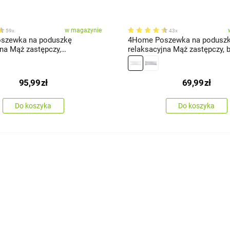
w magazynie
59x
43x
szewka na poduszkę
4Home Poszewka na podusz
jna Mąż zastępczy,
relaksacyjna Mąż zastępczy, bi
a, 55 x 180 cm
180 cm
95,99
zł
69,99
zł
Do koszyka
Do koszyka