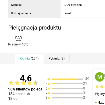
Materiał:
100% bawełna
Rodzaj zapięcia:
zamek
Pielęgnacja produktu
Pranie w 40°C
Opinia
(184)
Pytania
(2)
4,6
M
149
5
21
4
8
3
96% klientów poleca
3
2
184 ocena
Piękny
3
1
18 opinii
Natu