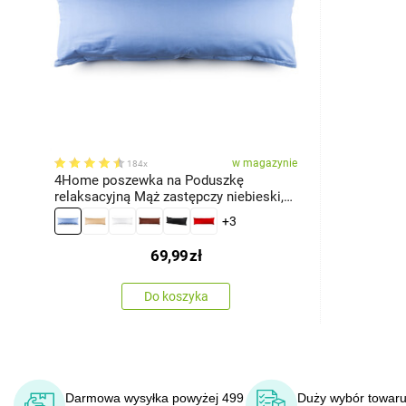
w magazynie
184x
4Home poszewka na Poduszkę
relaksacyjną Mąż zastępczy niebieski,
50 x 150 cm
+3
69,99
zł
Do koszyka
Darmowa wysyłka powyżej 499
Duży wybór towaru