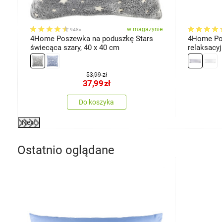
ie
w magazynie
948x
4Home Poszewka na poduszkę Stars
4Home Po
świecąca szary, 40 x 40 cm
relaksacy
jasnoszar
53,99 zł
37,99
zł
Do koszyka
Next
Ostatnio oglądane