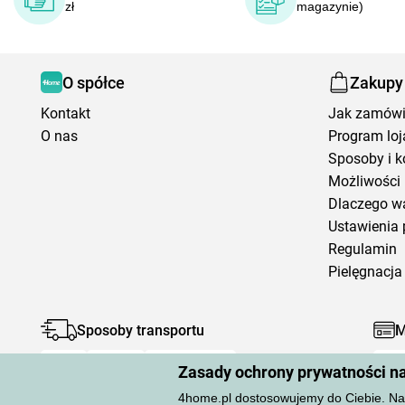
zł
magazynie)
O spółce
Zakupy
Kontakt
Jak zamów
O nas
Program loj
Sposoby i k
Możliwości 
Dlaczego w
Ustawienia 
Regulamin
Pielęgnacja 
Sposoby transportu
M
Zasady ochrony prywatności n
4home.pl dostosowujemy do Ciebie. Na 