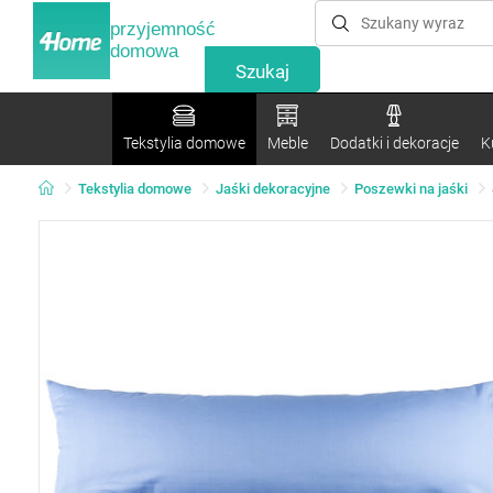
przyjemność
domowa
Tekstylia domowe
Meble
Dodatki i dekoracje
K
Tekstylia domowe
Jaśki dekoracyjne
Poszewki na jaśki