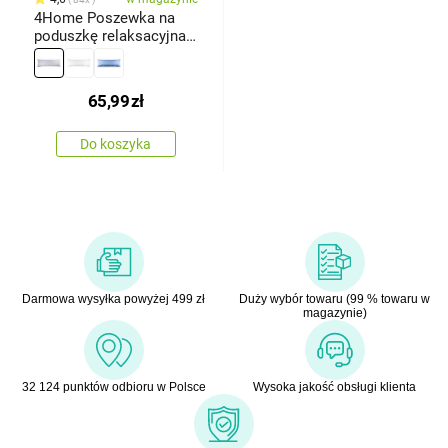
4Home Poszewka na
poduszkę relaksacyjna
Mąż zastępczy,
jasnoszara, 45 x 120 cm
65,99
zł
Do koszyka
Darmowa wysyłka powyżej 499 zł
Duży wybór towaru (99 % towaru w
magazynie)
32 124 punktów odbioru w Polsce
Wysoka jakość obsługi klienta