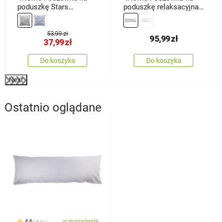
poduszkę Stars
poduszkę relaksacyjna
świecąca szary, 40 x 40
Mąż zastępczy,
cm
jasnoszara, 55 x 180 cm
53,99 zł
95,99
zł
37,99
zł
Do koszyka
Do koszyka
Next
Ostatnio oglądane
4,6
w magazynie
84x