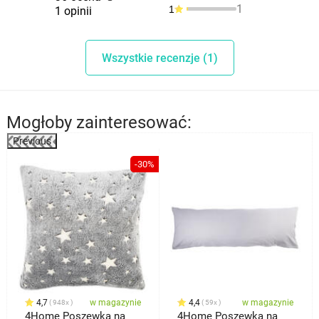
1
1
1 opinii
Wszystkie recenzje (1)
Mogłoby zainteresować:
Previous
-30%
4,7
w magazynie
4,4
w magazynie
948x
59x
4Home Poszewka na
4Home Poszewka na