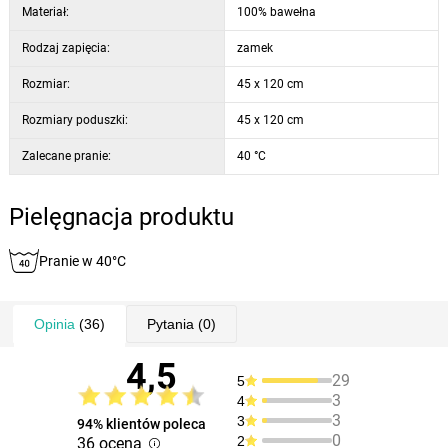
Materiał:
100% bawełna
Rodzaj zapięcia:
zamek
Rozmiar:
45 x 120 cm
Rozmiary poduszki:
45 x 120 cm
Zalecane pranie:
40 °C
Pielęgnacja produktu
Pranie w 40°C
Opinia
(36)
Pytania
(0)
4,5
29
5
3
4
3
3
94% klientów poleca
0
2
36 ocena