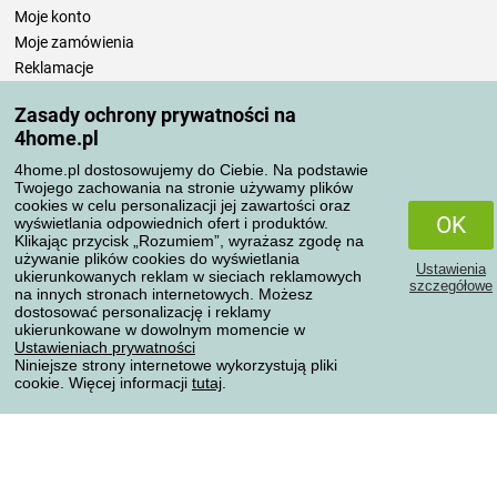
Moje konto
Moje zamówienia
Reklamacje
Odstąpienie od umowy
Zasady ochrony prywatności na
Zasady przetwarzania recenzji
4home.pl
4home.pl dostosowujemy do Ciebie. Na podstawie
Sposoby transportu
Twojego zachowania na stronie używamy plików
cookies w celu personalizacji jej zawartości oraz
OK
wyświetlania odpowiednich ofert i produktów.
Klikając przycisk „Rozumiem”, wyrażasz zgodę na
Metody płatności
używanie plików cookies do wyświetlania
Ustawienia
ukierunkowanych reklam w sieciach reklamowych
szczegółowe
na innych stronach internetowych. Możesz
dostosować personalizację i reklamy
ukierunkowane w dowolnym momencie w
Niezawodny sklep
Ustawieniach prywatności
Niniejsze strony internetowe wykorzystują pliki
cookie. Więcej informacji
tutaj
.
Ochrona danych osobowych