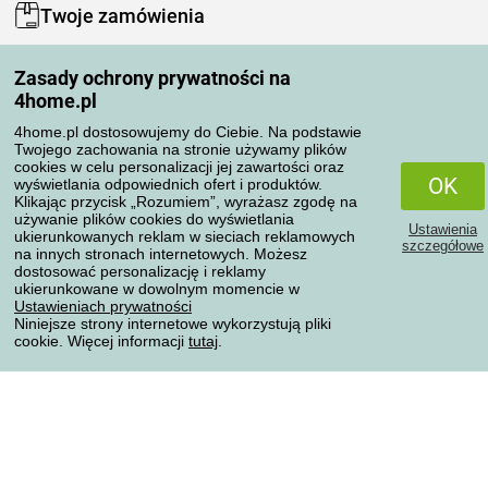
Twoje zamówienia
Moje konto
Zasady ochrony prywatności na
Moje zamówienia
4home.pl
Reklamacje
Odstąpienie od umowy
4home.pl dostosowujemy do Ciebie. Na podstawie
Twojego zachowania na stronie używamy plików
Zasady przetwarzania recenzji
cookies w celu personalizacji jej zawartości oraz
OK
wyświetlania odpowiednich ofert i produktów.
Klikając przycisk „Rozumiem”, wyrażasz zgodę na
Sposoby transportu
używanie plików cookies do wyświetlania
Ustawienia
ukierunkowanych reklam w sieciach reklamowych
szczegółowe
na innych stronach internetowych. Możesz
dostosować personalizację i reklamy
Metody płatności
ukierunkowane w dowolnym momencie w
Ustawieniach prywatności
Niniejsze strony internetowe wykorzystują pliki
cookie. Więcej informacji
tutaj
.
Niezawodny sklep