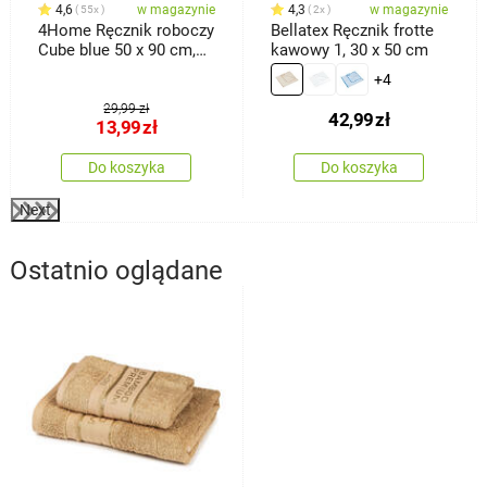
4,6
w magazynie
4,3
w magazynie
55x
2x
4Home Ręcznik roboczy
Bellatex Ręcznik frotte
Cube blue 50 x 90 cm,
kawowy 1, 30 x 50 cm
zestaw 3 szt.
+4
29,99 zł
42,99
zł
13,99
zł
Do koszyka
Do koszyka
Next
Ostatnio oglądane