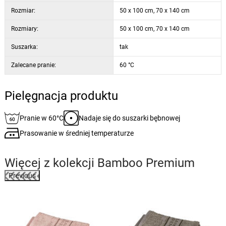
1 ręcznik kąpielowy 70 x 140 cm
Rozmiar:
50 x 100 cm, 70 x 140 cm
Rozmiary:
50 x 100 cm, 70 x 140 cm
Suszarka:
tak
Zalecane pranie:
60 °C
Pielęgnacja produktu
Pranie w 60°C
Nadaje się do suszarki bębnowej
Prasowanie w średniej temperaturze
Więcej z kolekcji
Bamboo Premium
Previous