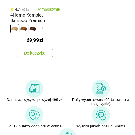
4,7
w magazynie
653x
4Home Komplet
Bamboo Premium
ręczników beżowy, 70 x
+6
140 cm, 50 x 100 cm
69,99
zł
Do koszyka
Darmowa wysyłka powyżej 499 zł
Duży wybór towaru (99 % towaru w
magazynie)
32 112 punktów odbioru w Polsce
Wysoka jakość obsługi klienta