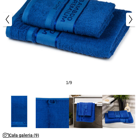
1/9
Cała galeria (9)