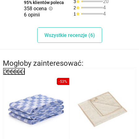
20
3
95% klientów poleca
4
2
358 ocena
4
1
6 opinii
Wszystkie recenzje (6)
Mogłoby zainteresować:
Previous
-53%