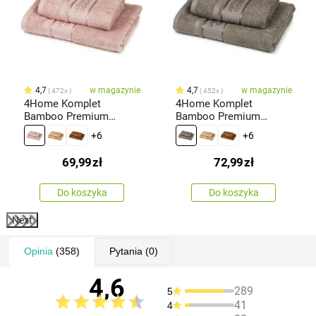
4,7
w magazynie
4,7
w magazynie
472x
452x
4Home Komplet
4Home Komplet
Bamboo Premium
Bamboo Premium
ręczników różowy, 70 x
ręczników szary, 70 x
+6
+6
140 cm, 50 x 100 cm
140 cm, 50 x 100 cm
69,99
zł
72,99
zł
Do koszyka
Do koszyka
Next
Opinia
(358)
Pytania
(0)
4,6
289
5
41
4