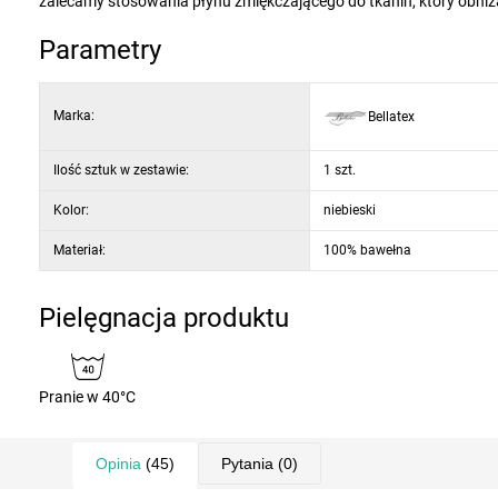
zalecamy stosowania płynu zmiękczającego do tkanin, który obniż
Parametry
Marka:
Bellatex
Ilość sztuk w zestawie:
1 szt.
Kolor:
niebieski
Materiał:
100% bawełna
Pielęgnacja produktu
Pranie w 40°C
Opinia
(45)
Pytania
(0)