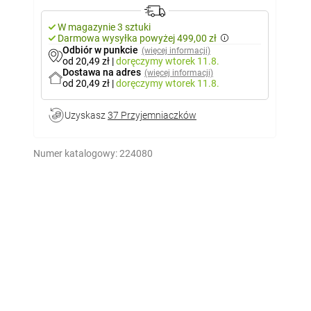
W magazynie 3 sztuki
Darmowa wysyłka powyżej 499,00 zł
Odbiór w punkcie
(więcej informacji)
od 20,49 zł
|
doręczymy
wtorek 11.8.
Dostawa na adres
(więcej informacji)
od 20,49 zł
|
doręczymy
wtorek 11.8.
Uzyskasz
37 Przyjemniaczków
Numer katalogowy:
224080