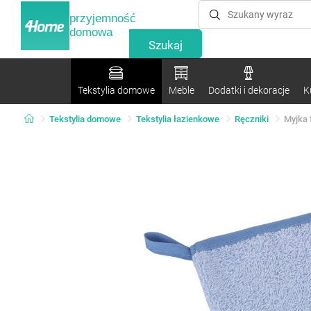
przyjemność
domowa
Tekstylia domowe
Meble
Dodatki i dekoracje
K
Tekstylia domowe
Tekstylia łazienkowe
Ręczniki
Myjka 