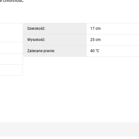
a chłonność.
Szerokość:
17 cm
Wysokość:
25 cm
Zalecane pranie:
40 °C