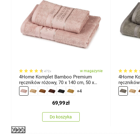
ie
w magazynie
472x
x
4Home Komplet Bamboo Premium
4Home Ko
ręczników różowy, 70 x 140 cm, 50 x
ręczników 
100 cm
cm
+4
69,99
zł
Do koszyka
Next