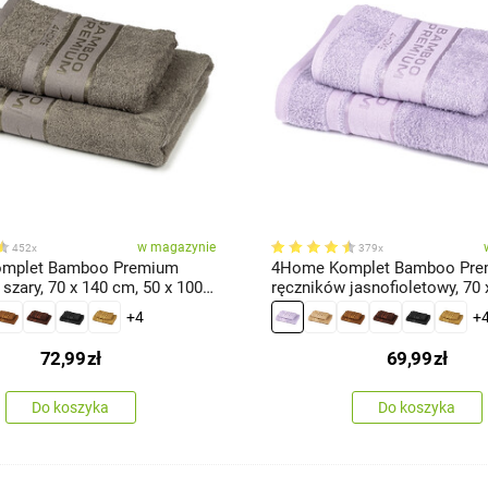
w magazynie
452x
379x
mplet Bamboo Premium
4Home Komplet Bamboo Pr
szary, 70 x 140 cm, 50 x 100
ręczników jasnofioletowy, 70 
50 x 100 cm
+4
+
72,99
zł
69,99
zł
Do koszyka
Do koszyka