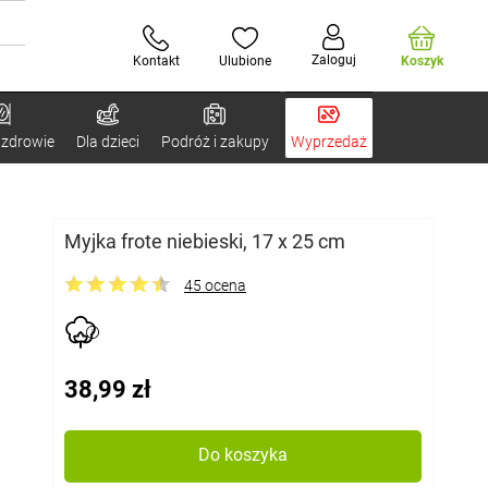
Zaloguj
Kontakt
Ulubione
Koszyk
 zdrowie
Dla dzieci
Podróż i zakupy
Wyprzedaż
Myjka frote niebieski, 17 x 25 cm
45 ocena
38,99 zł
Do koszyka