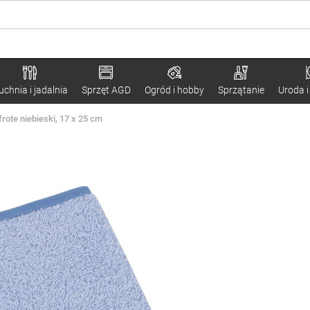
uchnia i jadalnia
Sprzęt AGD
Ogród i hobby
Sprzątanie
Uroda i
frote niebieski, 17 x 25 cm