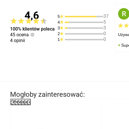
4,6
R
37
5
5
4
3
3
100% klientów poleca
0
2
45 ocena
Używa
0
1
4 opinii
Sup
Mogłoby zainteresować:
Previous
-53%