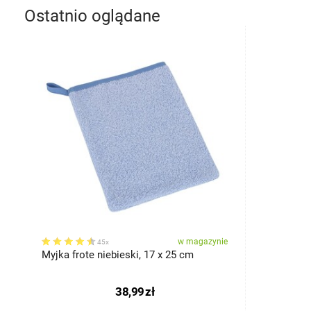
Ostatnio oglądane
w magazynie
45x
Myjka frote niebieski, 17 x 25 cm
38,99
zł