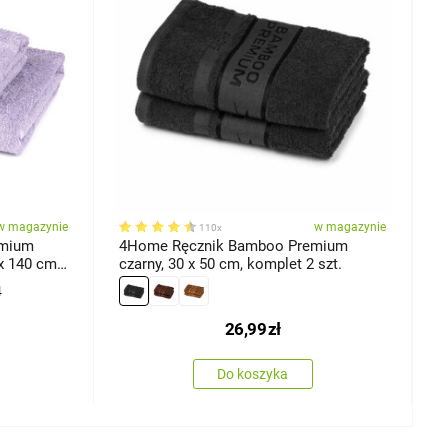
w magazynie
w magazynie
110x
emium
4Home Ręcznik Bamboo Premium
4
x 140 cm,
czarny, 30 x 50 cm, komplet 2 szt.
r
1
4
26,99
zł
Do koszyka