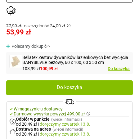
77,99 zł
oszczędność 24,00 zł
53,99 zł
Polecamy dokupić
Bellatex Zestaw dywaników łazienkowych bez wycięcia
BANYSILVER beżowy, 60 x 100, 60 x 50 cm
103,99 zł
100,99 zł
Do koszyka
Do koszyka
W magazynie u dostawcy
Darmowa wysyłka powyżej 499,00 zł
Odbiór w punkcie
(więcej informacji)
od 20,49 zł
|
doręczymy
czwartek 13.8.
Dostawa na adres
(więcej informacji)
od 20,49 zł
|
doręczymy
czwartek 13.8.