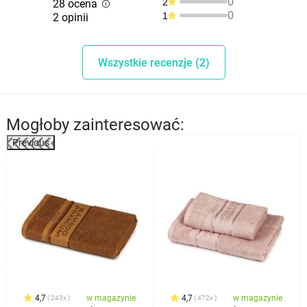
0
2
28 ocena
0
1
2 opinii
Wszystkie recenzje (2)
Mogłoby zainteresować:
Previous
4,7
w magazynie
4,7
w magazynie
243x
472x