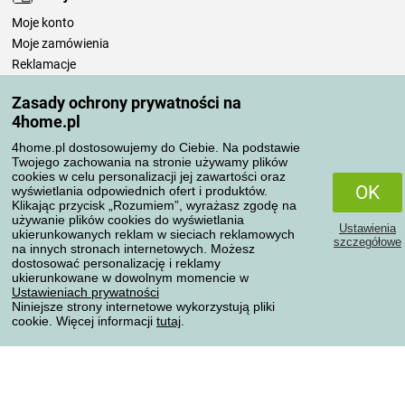
Moje konto
Moje zamówienia
Reklamacje
Odstąpienie od umowy
Zasady ochrony prywatności na
Zasady przetwarzania recenzji
4home.pl
4home.pl dostosowujemy do Ciebie. Na podstawie
Sposoby transportu
Twojego zachowania na stronie używamy plików
cookies w celu personalizacji jej zawartości oraz
OK
wyświetlania odpowiednich ofert i produktów.
Klikając przycisk „Rozumiem”, wyrażasz zgodę na
Metody płatności
używanie plików cookies do wyświetlania
Ustawienia
ukierunkowanych reklam w sieciach reklamowych
szczegółowe
na innych stronach internetowych. Możesz
dostosować personalizację i reklamy
ukierunkowane w dowolnym momencie w
Niezawodny sklep
Ustawieniach prywatności
Niniejsze strony internetowe wykorzystują pliki
cookie. Więcej informacji
tutaj
.
Ochrona danych osobowych