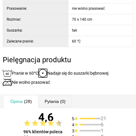
Prasowanie:
nie wolno prasować
Rozmiar:
70 x 140 cm
Suszarka:
tak
Zalecane pranie:
60 °C
Pielęgnacja produktu
Pranie w 60°C
Nadaje się do suszarki bębnowej
Nie wolno prasować
Opinia
(28)
Pytania
(0)
4,6
21
5
6
4
1
3
96% klientów poleca