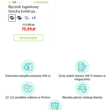
4,4
u dostawcy
7x
Ręcznik kąpielowy
Grecka kolekcja
brązowy, 70 x 140 cm
+5
111,99 zł
75,99
zł
Do koszyka
Darmowa wysyłka powyżej 499 zł
Duży wybór towaru (99 % towaru w
magazynie)
32 112 punktów odbioru w Polsce
Wysoka jakość obsługi klienta