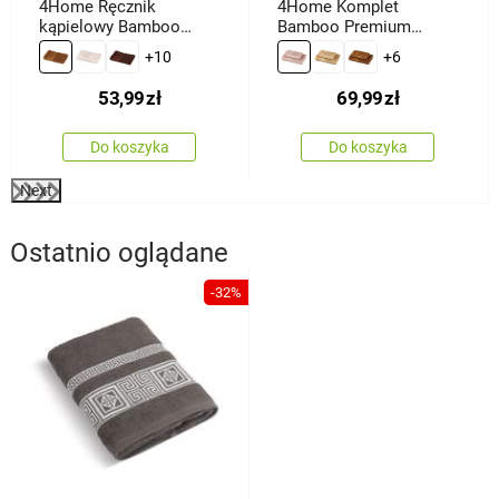
4Home Ręcznik
4Home Komplet
kąpielowy Bamboo
Bamboo Premium
Premium brązowy, 70 x
ręczników różowy, 70 x
+10
+6
140 cm
140 cm, 50 x 100 cm
53,99
zł
69,99
zł
Do koszyka
Do koszyka
Next
Ostatnio oglądane
-32%