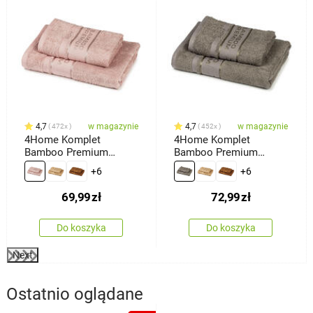
4,7
w magazynie
4,7
w magazynie
472x
452x
4Home Komplet
4Home Komplet
Bamboo Premium
Bamboo Premium
ręczników różowy, 70 x
ręczników szary, 70 x
+6
+6
140 cm, 50 x 100 cm
140 cm, 50 x 100 cm
69,99
zł
72,99
zł
Do koszyka
Do koszyka
Next
Ostatnio oglądane