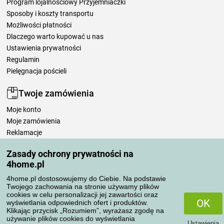
Program lojalnościowy Przyjemniaczki
Sposoby i koszty transportu
Możliwości płatności
Dlaczego warto kupować u nas
Ustawienia prywatności
Regulamin
Pielęgnacja pościeli
Twoje zamówienia
Moje konto
Moje zamówienia
Reklamacje
Odstąpienie od umowy
Zasady ochrony prywatności na
Zasady przetwarzania recenzji
4home.pl
4home.pl dostosowujemy do Ciebie. Na podstawie
Sposoby transportu
Twojego zachowania na stronie używamy plików
cookies w celu personalizacji jej zawartości oraz
OK
wyświetlania odpowiednich ofert i produktów.
Klikając przycisk „Rozumiem”, wyrażasz zgodę na
Metody płatności
używanie plików cookies do wyświetlania
Ustawienia