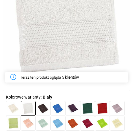
Teraz ten produkt ogląda
W tym tygodniu produkt kupiło
5 klientów
6 klientów
Kolorowe warianty:
Biały