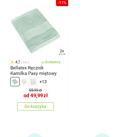
-11%
2x
4,7
u dostawcy
13x
Bellatex Ręcznik
Kamilka Pasy miętowy
+13
55,99 zł
od
49,99
zł
Do koszyka