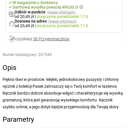
W magazynie u dostawcy
Darmowa wysyłka powyżej 499,00 zł
Odbiór w punkcie
(więcej informacji)
od 20,49 zł
|
doręczymy
poniedziałek 17.8.
Dostawa na adres
(więcej informacji)
od 20,49 zł
|
doręczymy
poniedziałek 17.8.
Uzyskasz
36 Przyjemniaczków
Numer katalogowy:
207549
Opis
Piękno tkwi w prostocie. Miękki, jednokolorowy puszysty i chłonny
ręcznik z kolekcji Pasek zatroszczy się o Twój komfort w łazience.
Ręcznik bardzo dobrze absorbuje wilgoć i charakteryzuje się wysoką
gramaturą, która jest gwarancją wysokiego komfortu. Ręcznik
szybko schnie, a jego dotyk będzie przyjemnością dla Twojej skóry.
Parametry