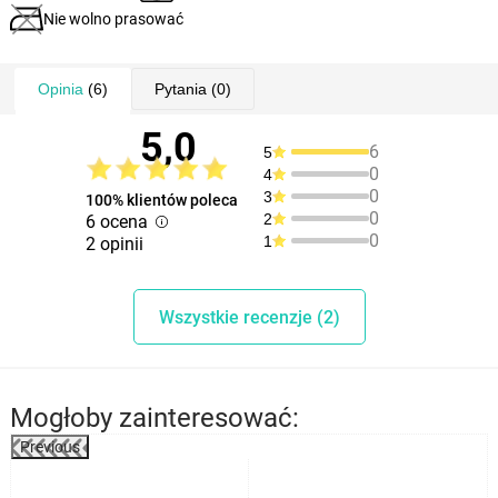
Nie wolno prasować
Opinia
(6)
Pytania
(0)
5,0
6
5
0
4
0
3
100% klientów poleca
0
2
6 ocena
0
1
2 opinii
Wszystkie recenzje (2)
Mogłoby zainteresować:
Previous