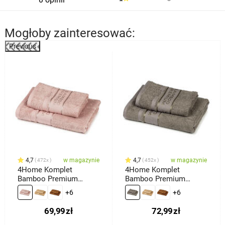
Mogłoby zainteresować:
Previous
4,7
w magazynie
4,7
w magazynie
472x
452x
4Home Komplet
4Home Komplet
Bamboo Premium
Bamboo Premium
ręczników różowy, 70 x
ręczników szary, 70 x
+6
+6
140 cm, 50 x 100 cm
140 cm, 50 x 100 cm
69,99
zł
72,99
zł