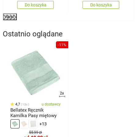
Do koszyka
Do koszyka
Next
Ostatnio oglądane
-11%
2x
4,7
u dostawcy
13x
Bellatex Ręcznik
Kamilka Pasy miętowy
+13
55,99 zł