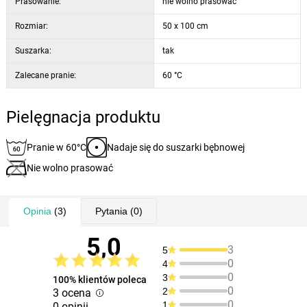
Prasowanie:
nie wolno prasować
Rozmiar:
50 x 100 cm
Suszarka:
tak
Zalecane pranie:
60 °C
Pielęgnacja produktu
Pranie w 60°C
Nadaje się do suszarki bębnowej
Nie wolno prasować
Opinia
(3)
Pytania
(0)
5,0
3
5
0
4
0
3
100% klientów poleca
0
2
3 ocena
0
1
0 opinii