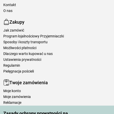
Kontakt
O nas
Zakupy
Jak zamówić
Program lojalnościowy Przyjemniaczki
Sposoby i koszty transportu
Możliwości płatności
Dlaczego warto kupować u nas
Ustawienia prywatności
Regulamin
Pielęgnacja pościeli
Twoje zamówienia
Moje konto
Moje zamówienia
Reklamacje
Odstąpienie od umowy
Zasady ochrony prywatności na