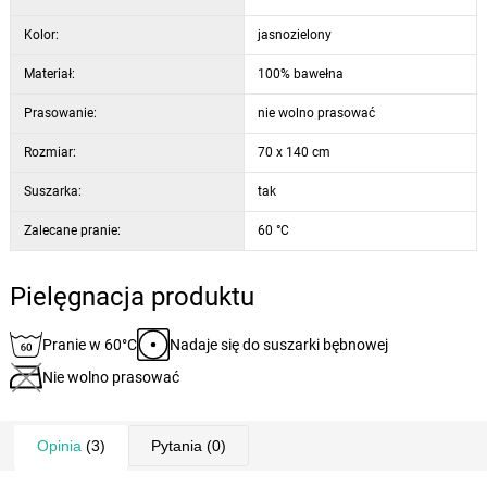
Kolor:
jasnozielony
Materiał:
100% bawełna
Prasowanie:
nie wolno prasować
Rozmiar:
70 x 140 cm
Suszarka:
tak
Zalecane pranie:
60 °C
Pielęgnacja produktu
Pranie w 60°C
Nadaje się do suszarki bębnowej
Nie wolno prasować
Opinia
(3)
Pytania
(0)