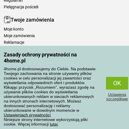
Regulamin
Pielęgnacja pościeli
Twoje zamówienia
Moje konto
Moje zamówienia
Reklamacje
Odstąpienie od umowy
Zasady ochrony prywatności na
Zasady przetwarzania recenzji
4home.pl
4home.pl dostosowujemy do Ciebie. Na podstawie
Sposoby transportu
Twojego zachowania na stronie używamy plików
cookies w celu personalizacji jej zawartości oraz
OK
wyświetlania odpowiednich ofert i produktów.
Klikając przycisk „Rozumiem”, wyrażasz zgodę na
Metody płatności
używanie plików cookies do wyświetlania
Ustawienia
ukierunkowanych reklam w sieciach reklamowych
szczegółowe
na innych stronach internetowych. Możesz
dostosować personalizację i reklamy
ukierunkowane w dowolnym momencie w
Niezawodny sklep
Ustawieniach prywatności
Niniejsze strony internetowe wykorzystują pliki
cookie. Więcej informacji
tutaj
.