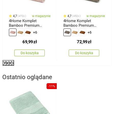
4,7
w magazynie
4,7
w magazynie
472x
452x
4Home Komplet
4Home Komplet
Bamboo Premium
Bamboo Premium
ręczników różowy, 70 x
ręczników szary, 70 x
+6
+6
140 cm, 50 x 100 cm
140 cm, 50 x 100 cm
69,99
zł
72,99
zł
Do koszyka
Do koszyka
Next
Ostatnio oglądane
-11%