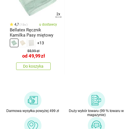
2x
4,7
u dostawcy
13x
Bellatex Ręcznik
Kamilka Pasy miętowy
+13
55,99 zł
od
49,99
zł
Do koszyka
Darmowa wysyłka powyżej 499 zł
Duży wybór towaru (99 % towaru w
magazynie)