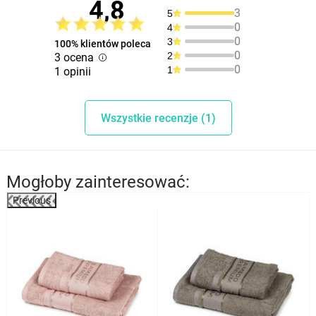
4,8
3
5
0
4
0
3
100% klientów poleca
0
2
3 ocena
0
1
1 opinii
Wszystkie recenzje (1)
Mogłoby zainteresować:
Previous