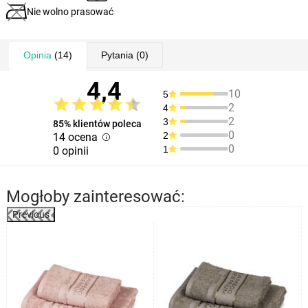
Nie wolno prasować
Opinia
(14)
Pytania
(0)
4,4
10
5
2
4
2
3
85% klientów poleca
0
2
14 ocena
0
1
0 opinii
Mogłoby zainteresować:
Previous