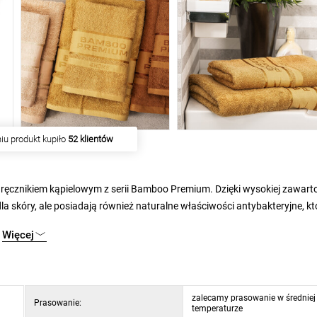
iu produkt kupiło
52 klientów
i ręcznikiem kąpielowym z serii Bamboo Premium. Dzięki wysokiej zawart
a skóry, ale posiadają również naturalne właściwości antybakteryjne, kt
zanka włókien bambusowych i delikatnej bawełny zapewnia każdego dnia
Więcej
 po kąpieli tę najlepszą troskę. Ponadto elegancki, neutralny kolor i st
ałej łazienki. Wyjątkowe właściwości materiału powodują, że ręczniki są
zalecamy prasowanie w średniej
Prasowanie:
temperaturze