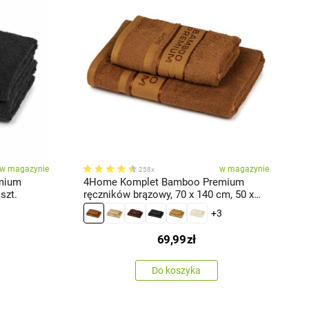
w magazynie
w magazynie
258x
mium
4Home Komplet Bamboo Premium
szt.
ręczników brązowy, 70 x 140 cm, 50 x
r
100 cm
+3
69,99
zł
Do koszyka