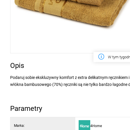
W tym tygodn
Opis
Podaruj sobie ekskluzywny komfort z extra delikatnym ręcznikiem 
włókna bambusowego (70%) ręczniki są nie tylko bardzo łagodne dl
zapobiegają powstawaniu pleśni i rozmnażaniu się bakterii. Mies
wysoką chłonność i doskonałą miękkość.
Parametry
Z wysokiej jakości ręcznikami Bamboo Premium podaruj swojej skórze
bordiura doskonale pozwolą na dopasowanie i ożywienie wystroju c
Marka:
4Home
odpowiednie dla delikatnej skóry dziecka oraz alergików.