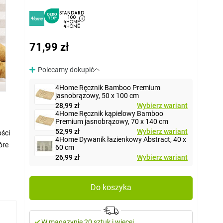
STANDARD
100
4HOME
4HOME
71,99 zł
Polecamy dokupić
4Home Ręcznik Bamboo Premium
jasnobrązowy, 50 x 100 cm
28,99 zł
Wybierz wariant
4Home Ręcznik kąpielowy Bamboo
Premium jasnobrązowy, 70 x 140 cm
52,99 zł
Wybierz wariant
ości
4Home Dywanik łazienkowy Abstract, 40 x
óre
60 cm
26,99 zł
Wybierz wariant
Do koszyka
ylowa
W magazynie 20 sztuk i więcej