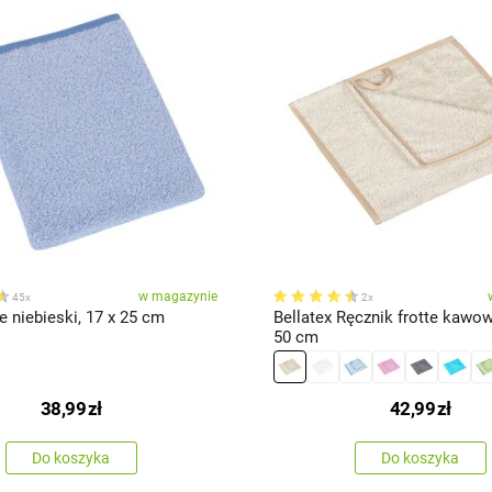
w magazynie
45x
2x
e niebieski, 17 x 25 cm
Bellatex Ręcznik frotte kawow
50 cm
38,99
zł
42,99
zł
Do koszyka
Do koszyka