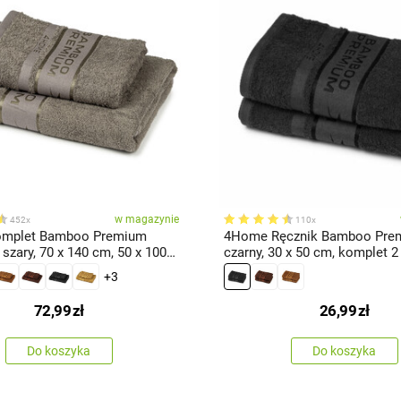
w magazynie
452x
110x
mplet Bamboo Premium
4Home Ręcznik Bamboo Pre
szary, 70 x 140 cm, 50 x 100
czarny, 30 x 50 cm, komplet 2 
+3
72,99
zł
26,99
zł
Do koszyka
Do koszyka