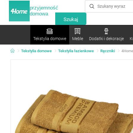
przyjemność
domowa
Tekstylia domowe
Meble
Dodatki i dekoracje
K
Tekstylia domowe
Tekstylia łazienkowe
Ręczniki
4Home 