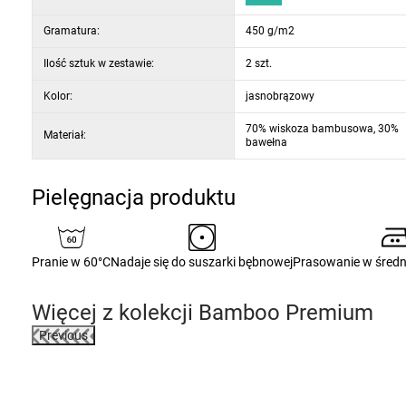
Komplet zawiera:
Gramatura:
450 g/m2
1 ręcznik 50 x 100 cm
Ilość sztuk w zestawie:
2 szt.
1 ręcznik kąpielowy 70 x 140 cm
Kolor:
jasnobrązowy
70% wiskoza bambusowa, 30%
Materiał:
bawełna
Pielęgnacja produktu
Pranie w 60°C
Nadaje się do suszarki bębnowej
Prasowanie w średn
Więcej z kolekcji
Bamboo Premium
Previous