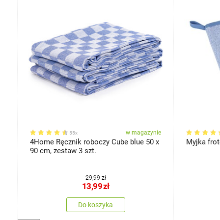
miary
ie
w magazynie
55x
4Home Ręcznik roboczy Cube blue 50 x
Myjka frot
90 cm, zestaw 3 szt.
29,99 zł
13,99
zł
Do koszyka