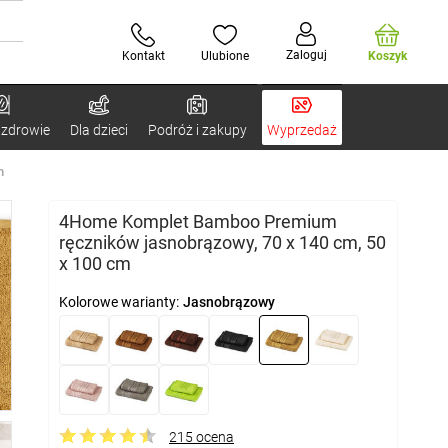
Zaloguj
Kontakt
Ulubione
Koszyk
 zdrowie
Dla dzieci
Podróż i zakupy
Wyprzedaż
m
4Home Komplet Bamboo Premium
ręczników jasnobrązowy, 70 x 140 cm, 50
x 100 cm
Kolorowe warianty:
Jasnobrązowy
215 ocena