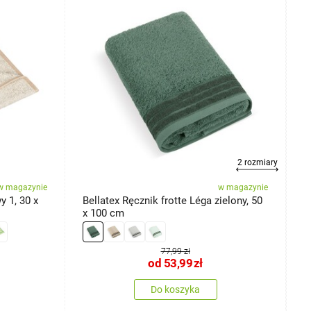
2 rozmiary
w magazynie
w magazynie
y 1, 30 x
Bellatex Ręcznik frotte Léga zielony, 50
B
x 100 cm
ł
77,99 zł
od
53,99
zł
Do koszyka