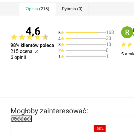
Opinia
(215)
Pytania
(0)
4,6
R
168
5
33
4
13
3
98% klientów poleca
0
2
215 ocena
S a ta
1
1
6 opinii
Mogłoby zainteresować:
Previous
-31%
-53%