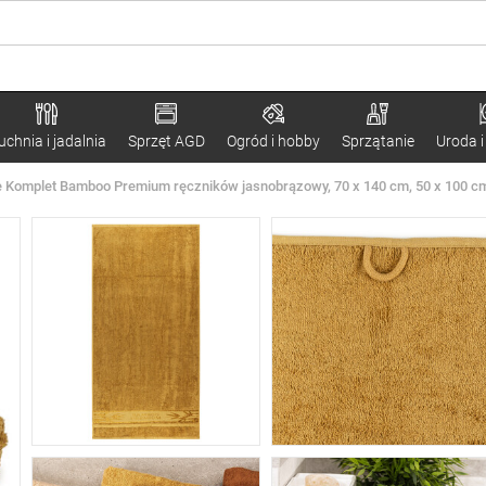
uchnia i jadalnia
Sprzęt AGD
Ogród i hobby
Sprzątanie
Uroda i
Komplet Bamboo Premium ręczników jasnobrązowy, 70 x 140 cm, 50 x 100 c