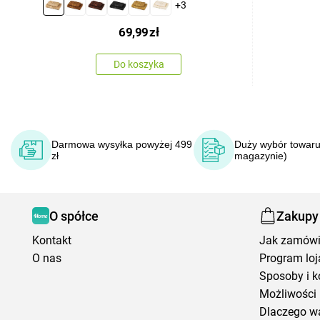
+3
69,99
zł
Do koszyka
Darmowa wysyłka powyżej 499
Duży wybór towaru
zł
magazynie)
O spółce
Zakupy
Kontakt
Jak zamów
O nas
Program loj
Sposoby i k
Możliwości 
Dlaczego w