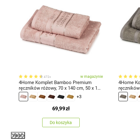
ie
w magazynie
472x
4Home Komplet Bamboo Premium
4Home Ko
ręczników różowy, 70 x 140 cm, 50 x 100
ręczników 
cm
cm
+3
69,99
zł
Do koszyka
Next