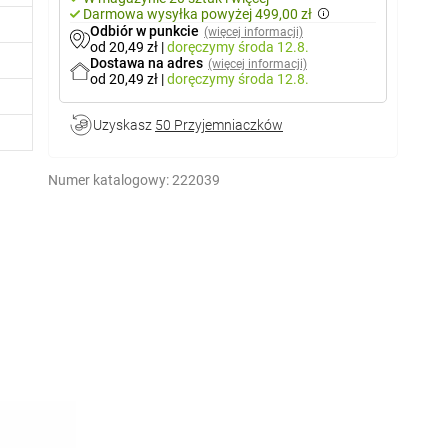
Darmowa wysyłka powyżej 499,00 zł
Odbiór w punkcie
(więcej informacji)
od 20,49 zł
|
doręczymy
środa 12.8.
Dostawa na adres
(więcej informacji)
od 20,49 zł
|
doręczymy
środa 12.8.
Uzyskasz
50 Przyjemniaczków
Numer katalogowy:
222039