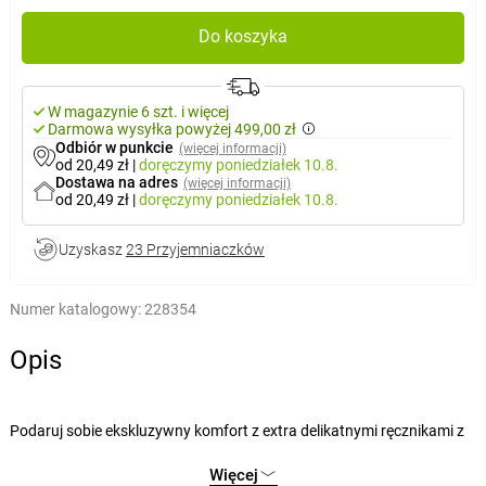
Do koszyka
W magazynie 6 szt. i więcej
Darmowa wysyłka powyżej 499,00 zł
Odbiór w punkcie
(więcej informacji)
od 20,49 zł
|
doręczymy
poniedziałek 10.8.
Dostawa na adres
(więcej informacji)
od 20,49 zł
|
doręczymy
poniedziałek 10.8.
Uzyskasz
23 Przyjemniaczków
Numer katalogowy:
228354
Opis
Podaruj sobie ekskluzywny komfort z extra delikatnymi ręcznikami z
serii Bamboo Premium. Dzięki wysokiej zawartości włókna
Więcej
bambusowego (70%) ręcznik jest nie tylko bardzo łagodny dla skóry,