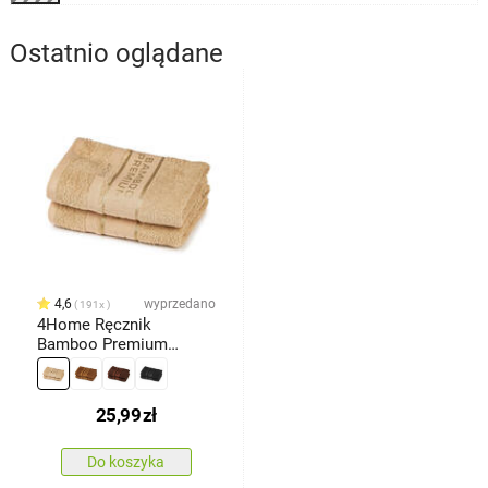
Ostatnio oglądane
4,6
wyprzedano
191x
4Home Ręcznik
Bamboo Premium
beżowy, 30 x 50 cm,
komplet 2 szt.
25,99
zł
Do koszyka