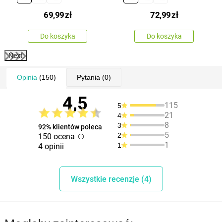
140 cm, 50 x 100 cm
140 cm, 50 x 100 cm
69,99
zł
72,99
zł
Do koszyka
Do koszyka
Next
Opinia
(150)
Pytania
(0)
4,5
115
5
21
4
8
3
92% klientów poleca
5
2
150 ocena
1
1
4 opinii
Wszystkie recenzje (4)