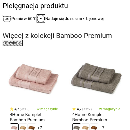
Pielęgnacja produktu
Pranie w 60°C
Nadaje się do suszarki bębnowej
Więcej z kolekcji
Bamboo Premium
Previous
4,7
w magazynie
4,7
w magazynie
472x
452x
4Home Komplet
4Home Komplet
Bamboo Premium
Bamboo Premium
ręczników różowy, 70 x
ręczników szary, 70 x
+7
+7