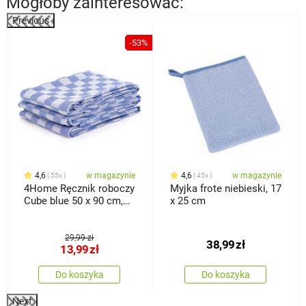
Mogłoby zainteresować:
Previous
%
-53%
4,6
w magazynie
4,6
w magazynie
55x
45x
4Home Ręcznik roboczy
Myjka frote niebieski, 17
Cube blue 50 x 90 cm,
x 25 cm
zestaw 3 szt.
29,99 zł
38,99
zł
13,99
zł
Do koszyka
Do koszyka
Next